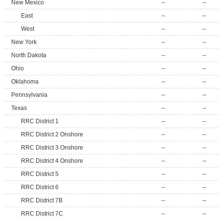
New Mexico
--
--
East
--
--
West
--
--
New York
--
--
North Dakota
--
--
Ohio
--
--
Oklahoma
--
--
Pennsylvania
--
--
Texas
--
--
RRC District 1
--
--
RRC District 2 Onshore
--
--
RRC District 3 Onshore
--
--
RRC District 4 Onshore
--
--
RRC District 5
--
--
RRC District 6
--
--
RRC District 7B
--
--
RRC District 7C
--
--