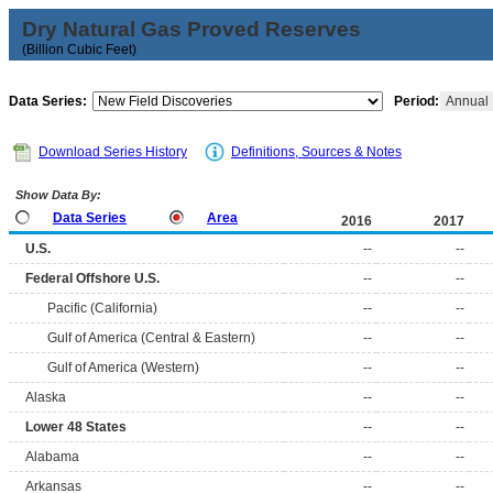
Dry Natural Gas Proved Reserves
(Billion Cubic Feet)
Data Series:
Period:
Annual
Download Series History
Definitions, Sources & Notes
Show Data By:
Data Series
Area
2016
2017
U.S.
--
--
Federal Offshore U.S.
--
--
Pacific (California)
--
--
Gulf of America (Central & Eastern)
--
--
Gulf of America (Western)
--
--
Alaska
--
--
Lower 48 States
--
--
Alabama
--
--
Arkansas
--
--