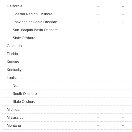
California
--
--
Coastal Region Onshore
--
--
Los Angeles Basin Onshore
--
--
San Joaquin Basin Onshore
--
--
State Offshore
--
--
Colorado
--
--
Florida
--
--
Kansas
--
--
Kentucky
--
--
Louisiana
--
--
North
--
--
South Onshore
--
--
State Offshore
--
--
Michigan
--
--
Mississippi
--
--
Montana
--
--