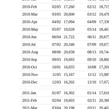
2010-Feb
02/05
17,260
02/12
18,7
2010-Mar
03/05
20,600
03/12
19,4
2010-Apr
04/02
17,094
04/09
17,3
2010-May
05/07
19,028
05/14
18,4
2010-Jun
06/04
21,722
06/11
20,6
2010-Jul
07/02
20,346
07/09
19,6
2010-Aug
08/06
20,658
08/13
19,7
2010-Sep
09/03
19,693
09/10
18,8
2010-Oct
10/01
16,655
10/08
17,2
2010-Nov
11/05
15,167
11/12
15,9
2010-Dec
12/03
16,202
12/10
17,0
2011-Jan
01/07
16,302
01/14
17,6
2011-Feb
02/04
19,603
02/11
20,3
2011-Mar
03/04
20,198
03/11
20,4