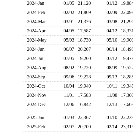
2024-Jan
01/05
21,120
01/12
19,8
2024-Feb
02/02
21,869
02/09
22,0
2024-Mar
03/01
21,376
03/08
21,2
2024-Apr
04/05
17,587
04/12
18,3
2024-May
05/03
18,730
05/10
19,9
2024-Jun
06/07
20,207
06/14
18,4
2024-Jul
07/05
19,260
07/12
19,4
2024-Aug
08/02
19,720
08/09
19,5
2024-Sep
09/06
19,228
09/13
18,2
2024-Oct
10/04
19,940
10/11
19,3
2024-Nov
11/01
17,583
11/08
17,3
2024-Dec
12/06
16,842
12/13
17,6
2025-Jan
01/03
22,367
01/10
22,2
2025-Feb
02/07
20,700
02/14
23,3