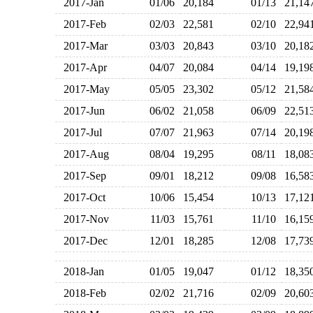
2017-Jan
01/06
20,184
01/13
21,1
2017-Feb
02/03
22,581
02/10
22,9
2017-Mar
03/03
20,843
03/10
20,1
2017-Apr
04/07
20,084
04/14
19,1
2017-May
05/05
23,302
05/12
21,5
2017-Jun
06/02
21,058
06/09
22,5
2017-Jul
07/07
21,963
07/14
20,1
2017-Aug
08/04
19,295
08/11
18,0
2017-Sep
09/01
18,212
09/08
16,5
2017-Oct
10/06
15,454
10/13
17,1
2017-Nov
11/03
15,761
11/10
16,1
2017-Dec
12/01
18,285
12/08
17,7
2018-Jan
01/05
19,047
01/12
18,3
2018-Feb
02/02
21,716
02/09
20,6