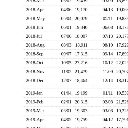
2018-Mar
03/02
19,439
03/09
18,8
2018-Apr
04/06
19,170
04/13
19,0
2018-May
05/04
20,079
05/11
19,8
2018-Jun
06/01
19,340
06/08
18,1
2018-Jul
07/06
18,007
07/13
20,1
2018-Aug
08/03
18,911
08/10
17,9
2018-Sep
09/07
17,315
09/14
17,8
2018-Oct
10/05
23,216
10/12
22,0
2018-Nov
11/02
21,479
11/09
20,7
2018-Dec
12/07
18,464
12/14
18,3
2019-Jan
01/04
19,199
01/11
19,5
2019-Feb
02/01
20,315
02/08
21,5
2019-Mar
03/01
19,303
03/08
19,2
2019-Apr
04/05
19,759
04/12
17,7