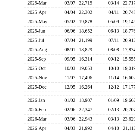
2025-Mar
03/07
22,715
03/14
22,7
2025-Apr
04/04
22,302
04/11
20,7
2025-May
05/02
19,878
05/09
19,1
2025-Jun
06/06
18,652
06/13
18,7
2025-Jul
07/04
21,199
07/11
20,9
2025-Aug
08/01
18,829
08/08
17,8
2025-Sep
09/05
16,314
09/12
15,5
2025-Oct
10/03
19,053
10/10
19,0
2025-Nov
11/07
17,496
11/14
16,6
2025-Dec
12/05
16,264
12/12
17,1
2026-Jan
01/02
18,907
01/09
19,6
2026-Feb
02/06
22,347
02/13
20,7
2026-Mar
03/06
22,943
03/13
23,6
2026-Apr
04/03
21,992
04/10
21,1