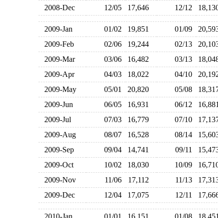
2008-Dec
12/05
17,646
12/12
18,1
2009-Jan
01/02
19,851
01/09
20,5
2009-Feb
02/06
19,244
02/13
20,1
2009-Mar
03/06
16,482
03/13
18,0
2009-Apr
04/03
18,022
04/10
20,1
2009-May
05/01
20,820
05/08
18,3
2009-Jun
06/05
16,931
06/12
16,8
2009-Jul
07/03
16,779
07/10
17,1
2009-Aug
08/07
16,528
08/14
15,6
2009-Sep
09/04
14,741
09/11
15,4
2009-Oct
10/02
18,030
10/09
16,7
2009-Nov
11/06
17,112
11/13
17,3
2009-Dec
12/04
17,075
12/11
17,6
2010-Jan
01/01
16,151
01/08
18,4