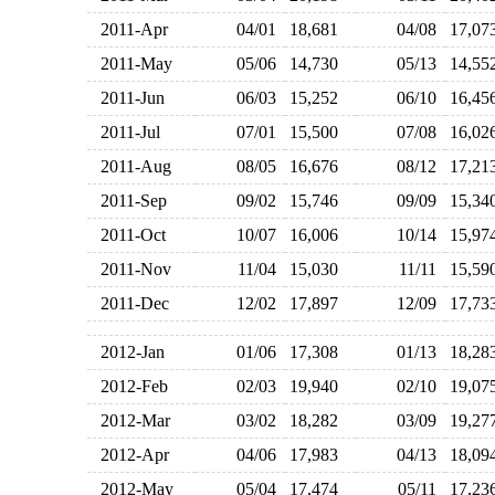
2011-Apr
04/01
18,681
04/08
17,0
2011-May
05/06
14,730
05/13
14,5
2011-Jun
06/03
15,252
06/10
16,4
2011-Jul
07/01
15,500
07/08
16,0
2011-Aug
08/05
16,676
08/12
17,2
2011-Sep
09/02
15,746
09/09
15,3
2011-Oct
10/07
16,006
10/14
15,9
2011-Nov
11/04
15,030
11/11
15,5
2011-Dec
12/02
17,897
12/09
17,7
2012-Jan
01/06
17,308
01/13
18,2
2012-Feb
02/03
19,940
02/10
19,0
2012-Mar
03/02
18,282
03/09
19,2
2012-Apr
04/06
17,983
04/13
18,0
2012-May
05/04
17,474
05/11
17,2