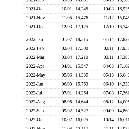
2021-Oct
10/01
14,245
10/08
16,9
2021-Nov
11/05
15,476
11/12
15,0
2021-Dec
12/03
17,125
12/10
16,7
2022-Jan
01/07
18,315
01/14
17,8
2022-Feb
02/04
17,300
02/11
17,9
2022-Mar
03/04
17,210
03/11
17,3
2022-Apr
04/01
15,547
04/08
17,1
2022-May
05/06
14,335
05/13
16,0
2022-Jun
06/03
15,763
06/10
14,3
2022-Jul
07/01
14,264
07/08
17,3
2022-Aug
08/05
14,644
08/12
14,0
2022-Sep
09/02
14,527
09/09
14,8
2022-Oct
10/07
16,025
10/14
16,0
2022-Nov
11/04
13,117
11/11
14,0