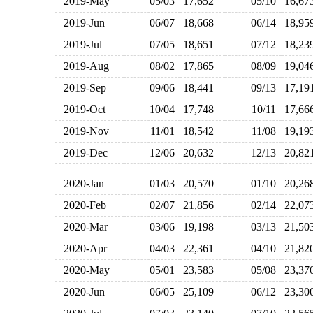
2019-May
05/03
17,652
05/10
16,6
2019-Jun
06/07
18,668
06/14
18,9
2019-Jul
07/05
18,651
07/12
18,2
2019-Aug
08/02
17,865
08/09
19,0
2019-Sep
09/06
18,441
09/13
17,1
2019-Oct
10/04
17,748
10/11
17,6
2019-Nov
11/01
18,542
11/08
19,1
2019-Dec
12/06
20,632
12/13
20,8
2020-Jan
01/03
20,570
01/10
20,2
2020-Feb
02/07
21,856
02/14
22,0
2020-Mar
03/06
19,198
03/13
21,5
2020-Apr
04/03
22,361
04/10
21,8
2020-May
05/01
23,583
05/08
23,3
2020-Jun
06/05
25,109
06/12
23,3