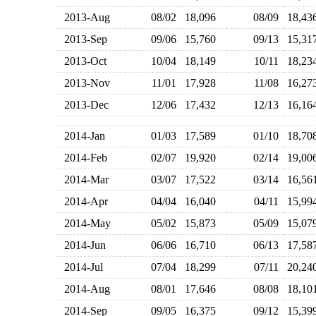
2013-Aug
08/02
18,096
08/09
18,4
2013-Sep
09/06
15,760
09/13
15,3
2013-Oct
10/04
18,149
10/11
18,2
2013-Nov
11/01
17,928
11/08
16,2
2013-Dec
12/06
17,432
12/13
16,1
2014-Jan
01/03
17,589
01/10
18,7
2014-Feb
02/07
19,920
02/14
19,0
2014-Mar
03/07
17,522
03/14
16,5
2014-Apr
04/04
16,040
04/11
15,9
2014-May
05/02
15,873
05/09
15,0
2014-Jun
06/06
16,710
06/13
17,5
2014-Jul
07/04
18,299
07/11
20,2
2014-Aug
08/01
17,646
08/08
18,1
2014-Sep
09/05
16,375
09/12
15,3