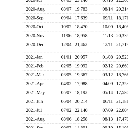
2020-Jul
07/03
23,140
07/10
22,5
2020-Aug
08/07
19,783
08/14
20,3
2020-Sep
09/04
17,639
09/11
18,1
2020-Oct
10/02
18,470
10/09
18,4
2020-Nov
11/06
18,958
11/13
20,3
2020-Dec
12/04
21,462
12/11
21,7
2021-Jan
01/01
20,957
01/08
20,5
2021-Feb
02/05
19,992
02/12
20,6
2021-Mar
03/05
19,367
03/12
18,7
2021-Apr
04/02
17,988
04/09
17,3
2021-May
05/07
18,192
05/14
17,5
2021-Jun
06/04
20,214
06/11
21,1
2021-Jul
07/02
22,140
07/09
22,0
2021-Aug
08/06
18,258
08/13
17,4
2021-Sep
09/03
14,891
09/10
15,1