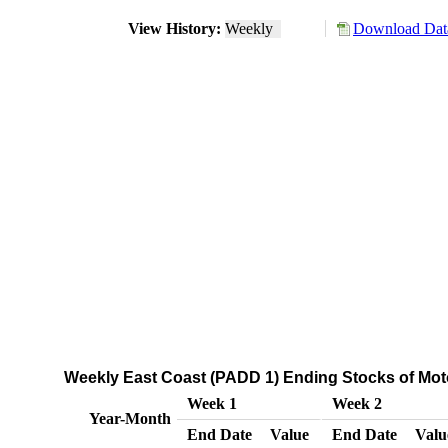
View History:
Weekly
Download Data
Weekly East Coast (PADD 1) Ending Stocks of Mo
Week 1
Week 2
Year-Month
End Date
Value
End Date
Valu