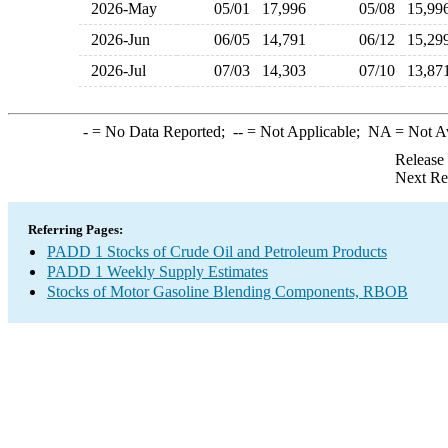
2026-May
05/01
17,996
05/08
15,9
2026-Jun
06/05
14,791
06/12
15,2
2026-Jul
07/03
14,303
07/10
13,8
-
= No Data Reported;
--
= Not Applicable;
NA
= Not A
Release
Next Re
Referring Pages:
PADD 1 Stocks of Crude Oil and Petroleum Products
PADD 1 Weekly Supply Estimates
Stocks of Motor Gasoline Blending Components, RBOB