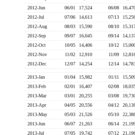
2012-Jun
06/01
17,524
06/08
16,4
2012-Jul
07/06
14,613
07/13
15,2
2012-Aug
08/03
15,590
08/10
15,3
2012-Sep
09/07
16,045
09/14
14,1
2012-Oct
10/05
14,406
10/12
15,0
2012-Nov
11/02
12,910
11/09
12,8
2012-Dec
12/07
14,254
12/14
14,7
2013-Jan
01/04
15,982
01/11
15,5
2013-Feb
02/01
16,407
02/08
18,0
2013-Mar
03/01
20,255
03/08
19,7
2013-Apr
04/05
20,556
04/12
20,1
2013-May
05/03
21,526
05/10
22,3
2013-Jun
06/07
21,263
06/14
21,1
2013-Jul
07/05
19,742
07/12
21,1