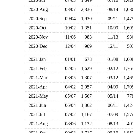
2020-Jul
07/03
1,649
07/10
1,4
2020-Aug
08/07
2,336
08/14
1,6
2020-Sep
09/04
1,930
09/11
1,4
2020-Oct
10/02
1,351
10/09
1,6
2020-Nov
11/06
983
11/13
9
2020-Dec
12/04
909
12/11
5
2021-Jan
01/01
678
01/08
1,6
2021-Feb
02/05
1,629
02/12
1,7
2021-Mar
03/05
1,307
03/12
1,4
2021-Apr
04/02
2,057
04/09
1,7
2021-May
05/07
1,567
05/14
7
2021-Jun
06/04
1,362
06/11
1,4
2021-Jul
07/02
1,167
07/09
1,5
2021-Aug
08/06
1,132
08/13
4
2021-Sep
09/03
1,717
09/10
1,8