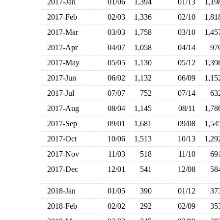
2017-Jan
01/06
1,394
01/13
1,1
2017-Feb
02/03
1,336
02/10
1,8
2017-Mar
03/03
1,758
03/10
1,4
2017-Apr
04/07
1,058
04/14
9
2017-May
05/05
1,130
05/12
1,3
2017-Jun
06/02
1,132
06/09
1,1
2017-Jul
07/07
752
07/14
6
2017-Aug
08/04
1,145
08/11
1,7
2017-Sep
09/01
1,681
09/08
1,5
2017-Oct
10/06
1,513
10/13
1,2
2017-Nov
11/03
518
11/10
6
2017-Dec
12/01
541
12/08
5
2018-Jan
01/05
390
01/12
3
2018-Feb
02/02
292
02/09
3