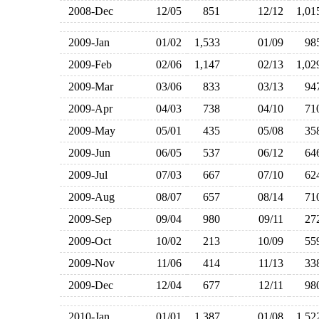
2008-Dec
12/05
851
12/12
1,0
2009-Jan
01/02
1,533
01/09
9
2009-Feb
02/06
1,147
02/13
1,0
2009-Mar
03/06
833
03/13
9
2009-Apr
04/03
738
04/10
7
2009-May
05/01
435
05/08
3
2009-Jun
06/05
537
06/12
6
2009-Jul
07/03
667
07/10
6
2009-Aug
08/07
657
08/14
7
2009-Sep
09/04
980
09/11
2
2009-Oct
10/02
213
10/09
5
2009-Nov
11/06
414
11/13
3
2009-Dec
12/04
677
12/11
9
2010-Jan
01/01
1,387
01/08
1,5