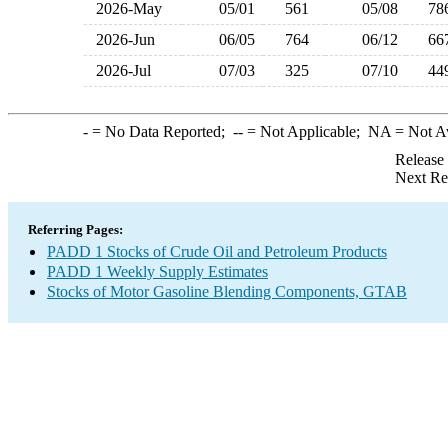
2026-May
05/01
561
05/08
7
2026-Jun
06/05
764
06/12
6
2026-Jul
07/03
325
07/10
4
-
= No Data Reported;
--
= Not Applicable;
NA
= Not A
Release
Next Re
Referring Pages:
PADD 1 Stocks of Crude Oil and Petroleum Products
PADD 1 Weekly Supply Estimates
Stocks of Motor Gasoline Blending Components, GTAB