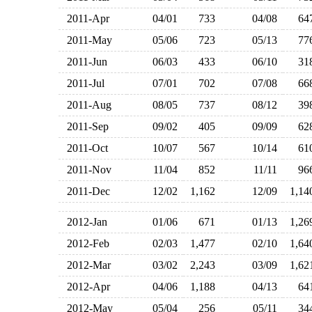
2011-Apr
04/01
733
04/08
6
2011-May
05/06
723
05/13
7
2011-Jun
06/03
433
06/10
3
2011-Jul
07/01
702
07/08
6
2011-Aug
08/05
737
08/12
3
2011-Sep
09/02
405
09/09
6
2011-Oct
10/07
567
10/14
6
2011-Nov
11/04
852
11/11
9
2011-Dec
12/02
1,162
12/09
1,1
2012-Jan
01/06
671
01/13
1,2
2012-Feb
02/03
1,477
02/10
1,6
2012-Mar
03/02
2,243
03/09
1,6
2012-Apr
04/06
1,188
04/13
6
2012-May
05/04
256
05/11
3