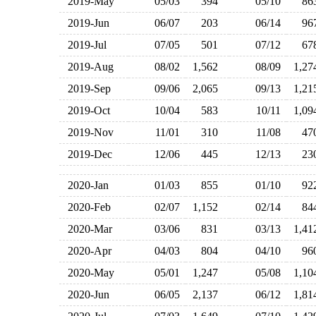
2019-May
05/03
394
05/10
8
2019-Jun
06/07
203
06/14
9
2019-Jul
07/05
501
07/12
6
2019-Aug
08/02
1,562
08/09
1,2
2019-Sep
09/06
2,065
09/13
1,2
2019-Oct
10/04
583
10/11
1,0
2019-Nov
11/01
310
11/08
4
2019-Dec
12/06
445
12/13
2
2020-Jan
01/03
855
01/10
9
2020-Feb
02/07
1,152
02/14
8
2020-Mar
03/06
831
03/13
1,4
2020-Apr
04/03
804
04/10
9
2020-May
05/01
1,247
05/08
1,1
2020-Jun
06/05
2,137
06/12
1,8