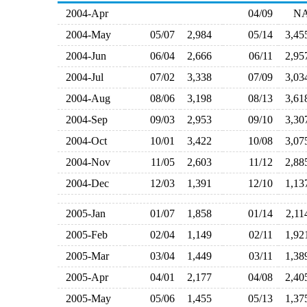
2004-Apr
04/09
N
2004-May
05/07
2,984
05/14
3,4
2004-Jun
06/04
2,666
06/11
2,9
2004-Jul
07/02
3,338
07/09
3,0
2004-Aug
08/06
3,198
08/13
3,6
2004-Sep
09/03
2,953
09/10
3,3
2004-Oct
10/01
3,422
10/08
3,0
2004-Nov
11/05
2,603
11/12
2,8
2004-Dec
12/03
1,391
12/10
1,1
2005-Jan
01/07
1,858
01/14
2,1
2005-Feb
02/04
1,149
02/11
1,9
2005-Mar
03/04
1,449
03/11
1,3
2005-Apr
04/01
2,177
04/08
2,4
2005-May
05/06
1,455
05/13
1,3