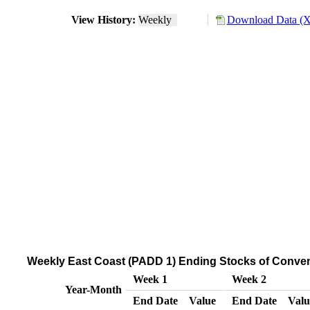
View History:
Weekly
Download Data (X
Weekly East Coast (PADD 1) Ending Stocks of Conve
Week 1
Week 2
Year-Month
End Date
Value
End Date
Valu