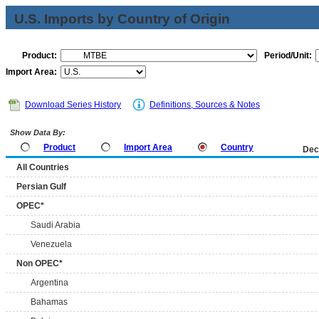
U.S. Imports by Country of Origin
Product:
Period/Unit:
Import Area:
Download Series History
Definitions, Sources & Notes
Show Data By:
Product
Import Area
Country
Dec
All Countries
Persian Gulf
OPEC*
Saudi Arabia
Venezuela
Non OPEC*
Argentina
Bahamas