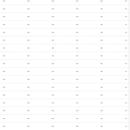
--
--
--
--
--
--
--
--
--
--
--
--
--
--
--
--
--
--
--
--
--
--
--
--
--
--
--
--
--
--
--
--
--
--
--
--
--
--
--
--
--
--
--
--
--
--
--
--
--
--
--
--
--
--
--
--
--
--
--
--
--
--
--
--
--
--
--
--
--
--
--
--
--
--
--
--
--
--
--
--
--
--
--
--
--
--
--
--
--
--
--
--
--
--
--
--
--
--
--
--
--
--