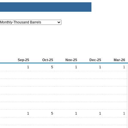
Sep-25
Oct-25
Nov-25
Dec-25
Mar-26
1
5
1
1
1
1
5
1
1
1