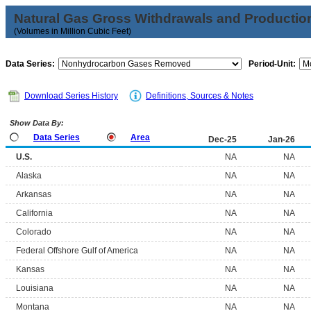
Natural Gas Gross Withdrawals and Productio
(Volumes in Million Cubic Feet)
Data Series:
Period-Unit:
Download Series History
Definitions, Sources & Notes
Show Data By:
Data Series
Area
Dec-25
Jan-26
U.S.
NA
NA
Alaska
NA
NA
Arkansas
NA
NA
California
NA
NA
Colorado
NA
NA
Federal Offshore Gulf of America
NA
NA
Kansas
NA
NA
Louisiana
NA
NA
Montana
NA
NA