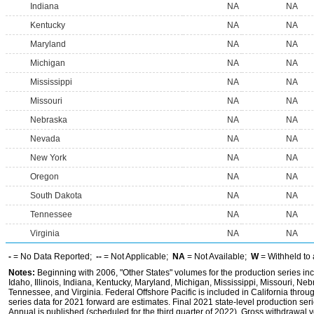
Indiana
NA
NA
Kentucky
NA
NA
Maryland
NA
NA
Michigan
NA
NA
Mississippi
NA
NA
Missouri
NA
NA
Nebraska
NA
NA
Nevada
NA
NA
New York
NA
NA
Oregon
NA
NA
South Dakota
NA
NA
Tennessee
NA
NA
Virginia
NA
NA
-
= No Data Reported;
--
= Not Applicable;
NA
= Not Available;
W
= Withheld to 
Notes:
Beginning with 2006, "Other States" volumes for the production series inc
Idaho, Illinois, Indiana, Kentucky, Maryland, Michigan, Mississippi, Missouri, 
Tennessee, and Virginia. Federal Offshore Pacific is included in California throu
series data for 2021 forward are estimates. Final 2021 state-level production seri
Annual is published (scheduled for the third quarter of 2022). Gross withdrawal 