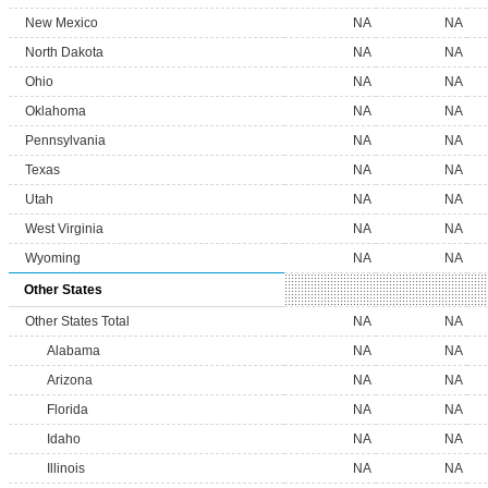
New Mexico
NA
NA
North Dakota
NA
NA
Ohio
NA
NA
Oklahoma
NA
NA
Pennsylvania
NA
NA
Texas
NA
NA
Utah
NA
NA
West Virginia
NA
NA
Wyoming
NA
NA
Other States
Other States Total
NA
NA
Alabama
NA
NA
Arizona
NA
NA
Florida
NA
NA
Idaho
NA
NA
Illinois
NA
NA