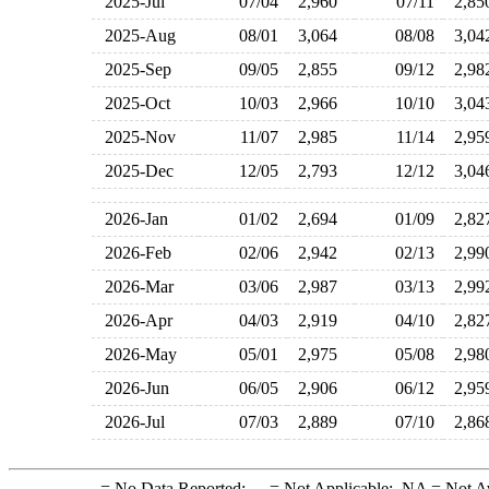
2025-Jul
07/04
2,960
07/11
2,8
2025-Aug
08/01
3,064
08/08
3,0
2025-Sep
09/05
2,855
09/12
2,9
2025-Oct
10/03
2,966
10/10
3,0
2025-Nov
11/07
2,985
11/14
2,9
2025-Dec
12/05
2,793
12/12
3,0
2026-Jan
01/02
2,694
01/09
2,8
2026-Feb
02/06
2,942
02/13
2,9
2026-Mar
03/06
2,987
03/13
2,9
2026-Apr
04/03
2,919
04/10
2,8
2026-May
05/01
2,975
05/08
2,9
2026-Jun
06/05
2,906
06/12
2,9
2026-Jul
07/03
2,889
07/10
2,8
-
= No Data Reported;
--
= Not Applicable;
NA
= Not A