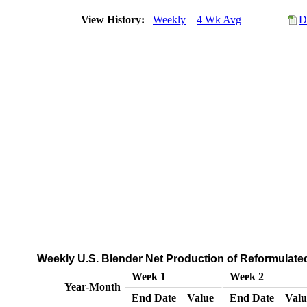
View History:
Weekly
4 Wk Avg
D
Weekly U.S. Blender Net Production of Reformulate
Week 1
Week 2
Year-Month
End Date
Value
End Date
Valu