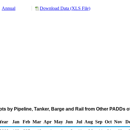
Annual
Download Data (XLS File)
pts by Pipeline, Tanker, Barge and Rail from Other PADDs 
Year
Jan
Feb
Mar
Apr
May
Jun
Jul
Aug
Sep
Oct
Nov
D