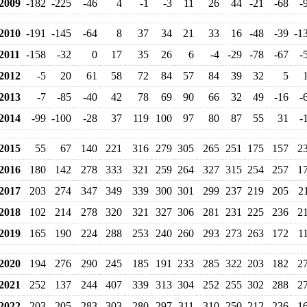
009
-182
-225
-46
4
-1
-3
11
26
44
-21
-68
-
010
-191
-145
-64
8
37
34
21
33
16
-48
-39
-1
011
-158
-32
0
17
35
26
6
-4
-29
-78
-67
-
012
-5
20
61
58
72
84
57
84
39
32
5
013
-7
-85
-40
42
78
69
90
66
32
49
-16
-
014
-99
-100
-28
37
119
100
97
80
87
55
31
-
015
55
67
140
221
316
279
305
265
251
175
157
2
016
180
142
278
333
321
259
264
327
315
254
257
1
017
203
274
347
349
339
300
301
299
237
219
205
2
018
102
214
278
320
321
327
306
281
231
225
236
2
019
165
190
224
288
253
240
260
293
273
263
172
1
020
194
276
290
245
185
191
233
285
322
203
182
2
021
252
137
244
407
339
313
304
252
255
302
288
2
022
203
205
283
303
280
297
311
310
250
212
236
1