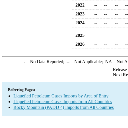
2022
--
--
--
--
2023
--
--
--
--
2024
--
--
--
--
2025
--
--
--
--
2026
--
--
--
--
-
= No Data Reported;
--
= Not Applicable;
NA
= Not A
Release
Next Re
Referring Pages:
Liquefied Petroleum Gases Imports by Area of Entry
Liquefied Petroleum Gases Imports from All Countries
Rocky Mountain (PADD 4) Imports from All Countries