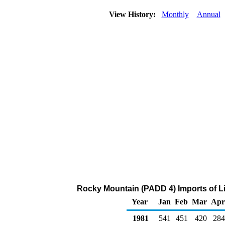
View History:
Monthly
Annual
Rocky Mountain (PADD 4) Imports of L
Year
Jan
Feb
Mar
Apr
1981
541
451
420
284