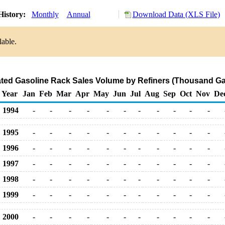
History:
Monthly
Annual
Download Data (XLS File)
lable.
ed Gasoline Rack Sales Volume by Refiners (Thousand Ga
Year
Jan
Feb
Mar
Apr
May
Jun
Jul
Aug
Sep
Oct
Nov
De
1994
-
-
-
-
-
-
-
-
-
-
-
1995
-
-
-
-
-
-
-
-
-
-
-
1996
-
-
-
-
-
-
-
-
-
-
-
1997
-
-
-
-
-
-
-
-
-
-
-
1998
-
-
-
-
-
-
-
-
-
-
-
1999
-
-
-
-
-
-
-
-
-
-
-
2000
-
-
-
-
-
-
-
-
-
-
-