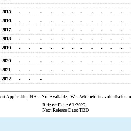
2015
-
-
-
-
-
-
-
-
-
-
-
2016
-
-
-
-
-
-
-
-
-
-
-
2017
-
-
-
-
-
-
-
-
-
-
-
2018
-
-
-
-
-
-
-
-
-
-
-
2019
-
-
-
-
-
-
-
-
-
-
-
2020
-
-
-
-
-
-
-
-
-
-
-
2021
-
-
-
-
-
-
-
-
-
-
-
2022
-
-
-
ot Applicable;
NA
= Not Available;
W
= Withheld to avoid disclosur
Release Date: 6/1/2022
Next Release Date: TBD