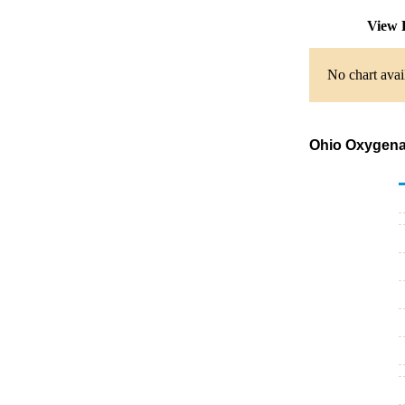
View 
No chart avai
Ohio Oxygenat