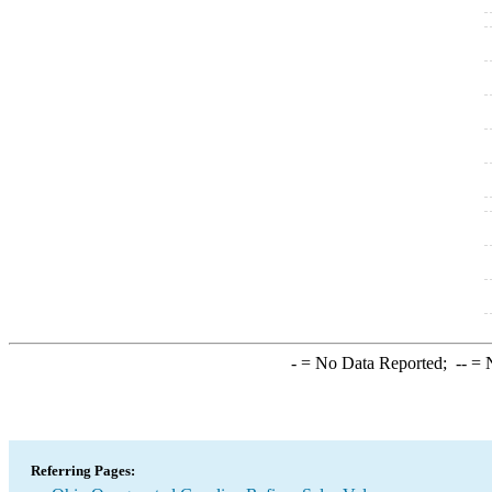
-
= No Data Reported;
--
= N
Referring Pages: