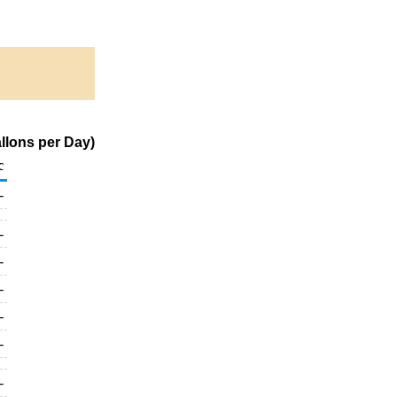
llons per Day)
c
-
-
-
-
-
-
-