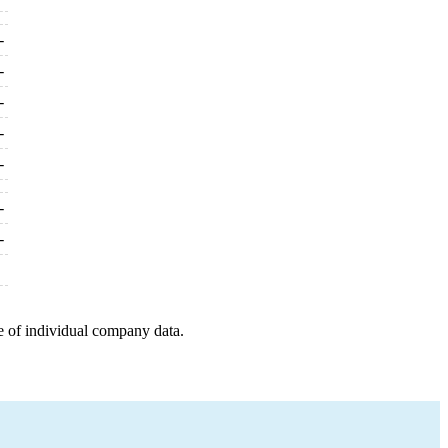
-
-
-
-
-
-
-
e of individual company data.