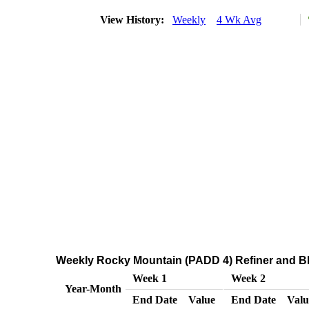
View History:
Weekly
4 Wk Avg
Weekly Rocky Mountain (PADD 4) Refiner and Ble
Week 1
Week 2
Year-Month
End Date
Value
End Date
Valu