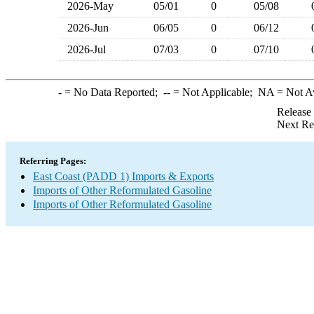
2026-May
05/01
0
05/08
2026-Jun
06/05
0
06/12
2026-Jul
07/03
0
07/10
-
= No Data Reported;
--
= Not Applicable;
NA
= Not A
Release
Next Re
Referring Pages:
East Coast (PADD 1) Imports & Exports
Imports of Other Reformulated Gasoline
Imports of Other Reformulated Gasoline