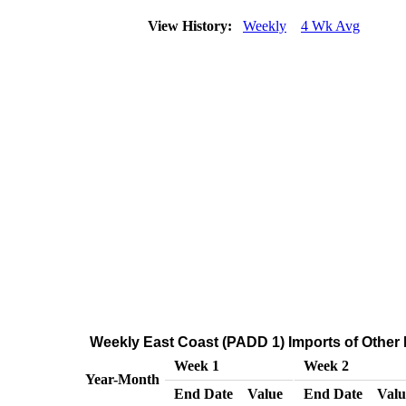
View History:
Weekly
4 Wk Avg
Weekly East Coast (PADD 1) Imports of Other
Week 1
Week 2
Year-Month
End Date
Value
End Date
Valu