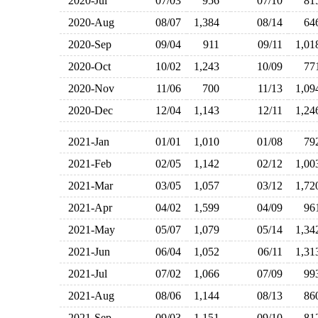
2020-Jul
07/03
956
07/10
8
2020-Aug
08/07
1,384
08/14
6
2020-Sep
09/04
911
09/11
1,0
2020-Oct
10/02
1,243
10/09
7
2020-Nov
11/06
700
11/13
1,0
2020-Dec
12/04
1,143
12/11
1,2
2021-Jan
01/01
1,010
01/08
7
2021-Feb
02/05
1,142
02/12
1,0
2021-Mar
03/05
1,057
03/12
1,7
2021-Apr
04/02
1,599
04/09
9
2021-May
05/07
1,079
05/14
1,3
2021-Jun
06/04
1,052
06/11
1,3
2021-Jul
07/02
1,066
07/09
9
2021-Aug
08/06
1,144
08/13
8
2021-Sep
09/03
1,151
09/10
8