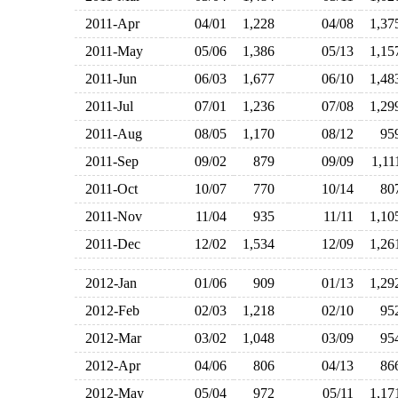
2011-Apr
04/01
1,228
04/08
1,3
2011-May
05/06
1,386
05/13
1,1
2011-Jun
06/03
1,677
06/10
1,4
2011-Jul
07/01
1,236
07/08
1,2
2011-Aug
08/05
1,170
08/12
9
2011-Sep
09/02
879
09/09
1,1
2011-Oct
10/07
770
10/14
8
2011-Nov
11/04
935
11/11
1,1
2011-Dec
12/02
1,534
12/09
1,2
2012-Jan
01/06
909
01/13
1,2
2012-Feb
02/03
1,218
02/10
9
2012-Mar
03/02
1,048
03/09
9
2012-Apr
04/06
806
04/13
8
2012-May
05/04
972
05/11
1,1