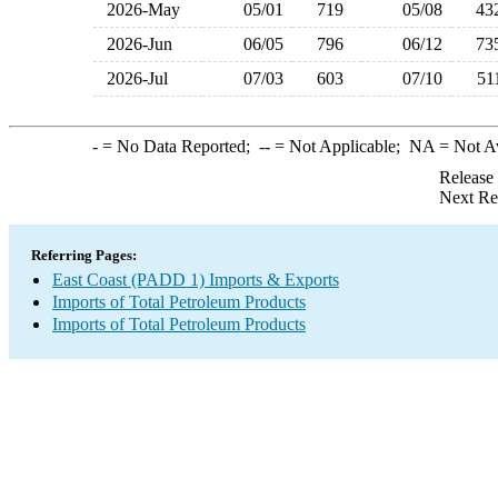
2026-May
05/01
719
05/08
4
2026-Jun
06/05
796
06/12
7
2026-Jul
07/03
603
07/10
5
-
= No Data Reported;
--
= Not Applicable;
NA
= Not A
Release
Next Re
Referring Pages:
East Coast (PADD 1) Imports & Exports
Imports of Total Petroleum Products
Imports of Total Petroleum Products