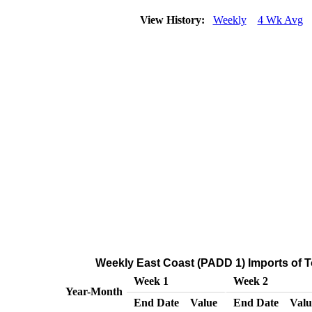
View History:
Weekly
4 Wk Avg
Weekly East Coast (PADD 1) Imports of T
Week 1
Week 2
Year-Month
End Date
Value
End Date
Valu