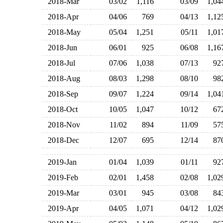
2018-Mar
03/02
1,116
03/09
1,0
2018-Apr
04/06
769
04/13
1,1
2018-May
05/04
1,251
05/11
1,0
2018-Jun
06/01
925
06/08
1,1
2018-Jul
07/06
1,038
07/13
9
2018-Aug
08/03
1,298
08/10
9
2018-Sep
09/07
1,224
09/14
1,0
2018-Oct
10/05
1,047
10/12
6
2018-Nov
11/02
894
11/09
5
2018-Dec
12/07
695
12/14
8
2019-Jan
01/04
1,039
01/11
9
2019-Feb
02/01
1,458
02/08
1,0
2019-Mar
03/01
945
03/08
8
2019-Apr
04/05
1,071
04/12
1,0