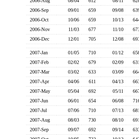
2006-Aug
08/04
612
08/11
6
2006-Sep
09/01
659
09/08
6
2006-Oct
10/06
659
10/13
6
2006-Nov
11/03
677
11/10
6
2006-Dec
12/01
705
12/08
6
2007-Jan
01/05
710
01/12
6
2007-Feb
02/02
679
02/09
6
2007-Mar
03/02
633
03/09
6
2007-Apr
04/06
611
04/13
6
2007-May
05/04
692
05/11
6
2007-Jun
06/01
654
06/08
7
2007-Jul
07/06
710
07/13
6
2007-Aug
08/03
730
08/10
6
2007-Sep
09/07
692
09/14
6