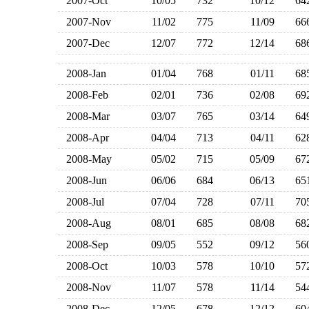
2007-Oct
10/05
732
10/12
6
2007-Nov
11/02
775
11/09
6
2007-Dec
12/07
772
12/14
6
2008-Jan
01/04
768
01/11
6
2008-Feb
02/01
736
02/08
6
2008-Mar
03/07
765
03/14
6
2008-Apr
04/04
713
04/11
6
2008-May
05/02
715
05/09
6
2008-Jun
06/06
684
06/13
6
2008-Jul
07/04
728
07/11
7
2008-Aug
08/01
685
08/08
6
2008-Sep
09/05
552
09/12
5
2008-Oct
10/03
578
10/10
5
2008-Nov
11/07
578
11/14
5
2008-Dec
12/05
678
12/12
6