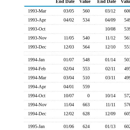
End Date
Value
End Date
Valu
1993-Mar
03/05
560
03/12
6
1993-Apr
04/02
534
04/09
5
1993-Oct
10/08
5
1993-Nov
11/05
540
11/12
5
1993-Dec
12/03
564
12/10
5
1994-Jan
01/07
548
01/14
5
1994-Feb
02/04
553
02/11
4
1994-Mar
03/04
510
03/11
4
1994-Apr
04/01
559
1994-Oct
10/07
0
10/14
5
1994-Nov
11/04
663
11/11
5
1994-Dec
12/02
628
12/09
6
1995-Jan
01/06
624
01/13
6