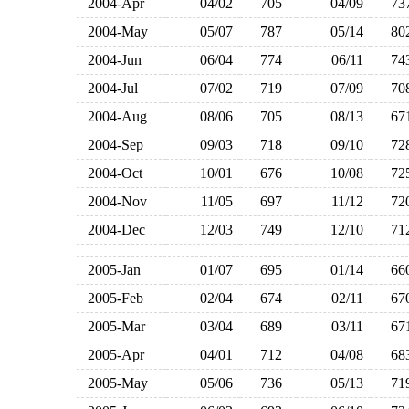
2004-Apr
04/02
705
04/09
7
2004-May
05/07
787
05/14
8
2004-Jun
06/04
774
06/11
7
2004-Jul
07/02
719
07/09
7
2004-Aug
08/06
705
08/13
6
2004-Sep
09/03
718
09/10
7
2004-Oct
10/01
676
10/08
7
2004-Nov
11/05
697
11/12
7
2004-Dec
12/03
749
12/10
7
2005-Jan
01/07
695
01/14
6
2005-Feb
02/04
674
02/11
6
2005-Mar
03/04
689
03/11
6
2005-Apr
04/01
712
04/08
6
2005-May
05/06
736
05/13
7