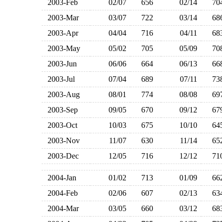
2003-Feb
02/07
656
02/14
7
2003-Mar
03/07
722
03/14
6
2003-Apr
04/04
716
04/11
6
2003-May
05/02
705
05/09
7
2003-Jun
06/06
664
06/13
6
2003-Jul
07/04
689
07/11
7
2003-Aug
08/01
774
08/08
6
2003-Sep
09/05
670
09/12
6
2003-Oct
10/03
675
10/10
6
2003-Nov
11/07
630
11/14
6
2003-Dec
12/05
716
12/12
7
2004-Jan
01/02
713
01/09
6
2004-Feb
02/06
607
02/13
6
2004-Mar
03/05
660
03/12
6