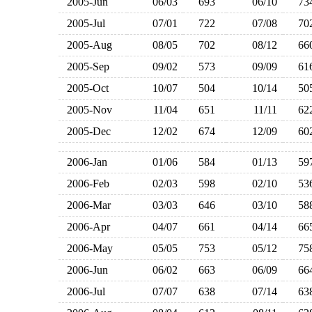
2005-Jun
06/03
693
06/10
7
2005-Jul
07/01
722
07/08
7
2005-Aug
08/05
702
08/12
6
2005-Sep
09/02
573
09/09
6
2005-Oct
10/07
504
10/14
5
2005-Nov
11/04
651
11/11
6
2005-Dec
12/02
674
12/09
6
2006-Jan
01/06
584
01/13
5
2006-Feb
02/03
598
02/10
5
2006-Mar
03/03
646
03/10
5
2006-Apr
04/07
661
04/14
6
2006-May
05/05
753
05/12
7
2006-Jun
06/02
663
06/09
6
2006-Jul
07/07
638
07/14
6