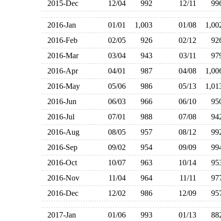
2015-Dec
12/04
992
12/11
9
2016-Jan
01/01
1,003
01/08
1,0
2016-Feb
02/05
926
02/12
9
2016-Mar
03/04
943
03/11
9
2016-Apr
04/01
987
04/08
1,0
2016-May
05/06
986
05/13
1,0
2016-Jun
06/03
966
06/10
9
2016-Jul
07/01
988
07/08
9
2016-Aug
08/05
957
08/12
9
2016-Sep
09/02
954
09/09
9
2016-Oct
10/07
963
10/14
9
2016-Nov
11/04
964
11/11
9
2016-Dec
12/02
986
12/09
9
2017-Jan
01/06
993
01/13
8