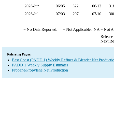
2026-Jun
06/05
322
06/12
3
2026-Jul
07/03
297
07/10
3
-
= No Data Reported;
--
= Not Applicable;
NA
= Not A
Release
Next Re
Referring Pages:
East Coast (PADD 1) Weekly Refiner & Blender Net Producti
PADD 1 Weekly Supply Estimates
Propane/Propylene Net Production