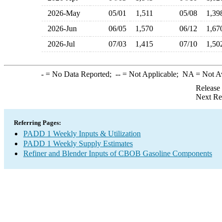
2026-May
05/01
1,511
05/08
1,3
2026-Jun
06/05
1,570
06/12
1,6
2026-Jul
07/03
1,415
07/10
1,5
-
= No Data Reported;
--
= Not Applicable;
NA
= Not A
Release
Next Re
Referring Pages:
PADD 1 Weekly Inputs & Utilization
PADD 1 Weekly Supply Estimates
Refiner and Blender Inputs of CBOB Gasoline Components