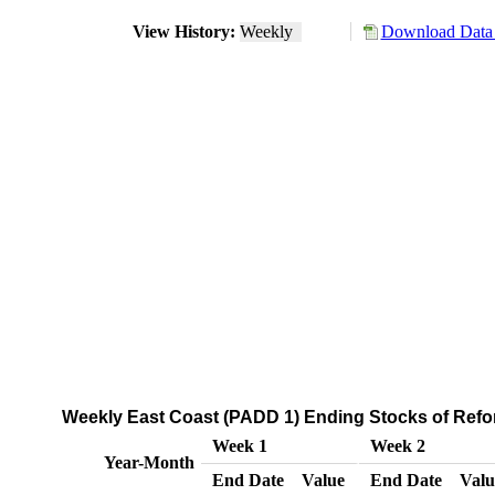
View History:
Weekly
Download Data 
Weekly East Coast (PADD 1) Ending Stocks of Refo
Week 1
Week 2
Year-Month
End Date
Value
End Date
Valu