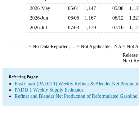
2026-May
05/01
1,147
05/08
1,1
2026-Jun
06/05
1,167
06/12
1,2
2026-Jul
07/03
1,179
07/10
1,1
-
= No Data Reported;
--
= Not Applicable;
NA
= Not A
Release
Next Re
Referring Pages:
East Coast (PADD 1) Weekly Refiner & Blender Net Producti
PADD 1 Weekly Supply Estimates
Refiner and Blender Net Production of Reformulated Gasoline