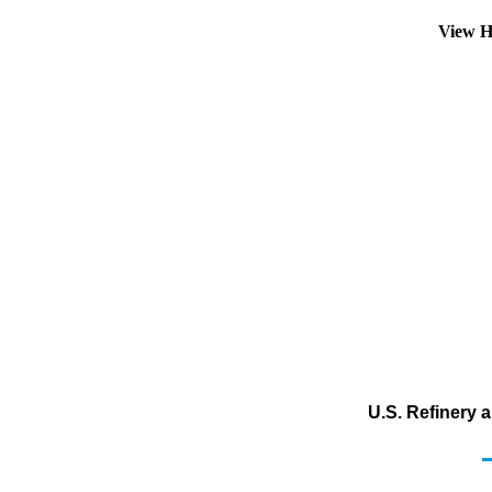
View H
U.S. Refinery 