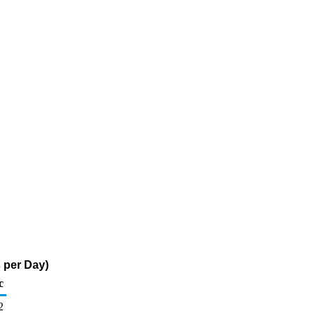
 per Day)
c
2