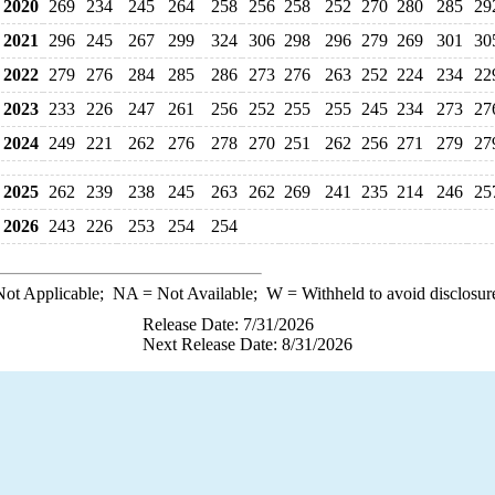
2020
269
234
245
264
258
256
258
252
270
280
285
29
2021
296
245
267
299
324
306
298
296
279
269
301
30
2022
279
276
284
285
286
273
276
263
252
224
234
22
2023
233
226
247
261
256
252
255
255
245
234
273
27
2024
249
221
262
276
278
270
251
262
256
271
279
27
2025
262
239
238
245
263
262
269
241
235
214
246
25
2026
243
226
253
254
254
ot Applicable;
NA
= Not Available;
W
= Withheld to avoid disclosur
Release Date: 7/31/2026
Next Release Date: 8/31/2026