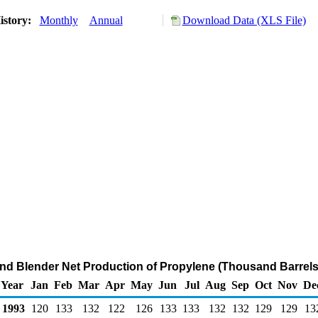
istory:
Monthly
Annual
Download Data (XLS File)
and Blender Net Production of Propylene (Thousand Barrels
Year
Jan
Feb
Mar
Apr
May
Jun
Jul
Aug
Sep
Oct
Nov
De
1993
120
133
132
122
126
133
133
132
132
129
129
13