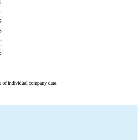
2
5
9
6
9
7
e of individual company data.