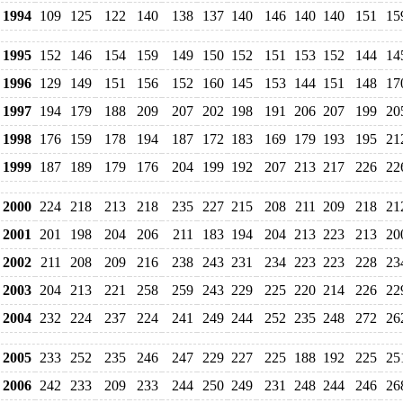
1994
109
125
122
140
138
137
140
146
140
140
151
15
1995
152
146
154
159
149
150
152
151
153
152
144
14
1996
129
149
151
156
152
160
145
153
144
151
148
17
1997
194
179
188
209
207
202
198
191
206
207
199
20
1998
176
159
178
194
187
172
183
169
179
193
195
21
1999
187
189
179
176
204
199
192
207
213
217
226
22
2000
224
218
213
218
235
227
215
208
211
209
218
21
2001
201
198
204
206
211
183
194
204
213
223
213
20
2002
211
208
209
216
238
243
231
234
223
223
228
23
2003
204
213
221
258
259
243
229
225
220
214
226
22
2004
232
224
237
224
241
249
244
252
235
248
272
26
2005
233
252
235
246
247
229
227
225
188
192
225
25
2006
242
233
209
233
244
250
249
231
248
244
246
26