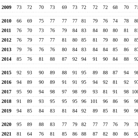
2009
73
72
70
73
69
73
72
72
72
68
70
7
2010
66
69
75
77
77
77
81
79
76
74
78
8
2011
76
70
73
76
79
84
83
84
80
80
81
8
2012
76
79
77
77
81
80
85
81
79
80
80
8
2013
79
76
76
76
80
84
83
84
84
85
86
8
2014
85
76
81
88
87
92
94
91
90
84
88
9
2015
92
93
90
89
88
91
95
89
88
87
94
9
2016
94
89
90
89
91
91
95
94
92
81
92
9
2017
95
90
94
98
97
98
99
93
81
91
98
10
2018
91
89
93
95
95
95
96
101
96
86
96
9
2019
94
85
84
83
81
84
92
89
85
81
90
9
2020
95
89
88
83
77
79
82
77
77
76
79
7
2021
81
64
76
81
85
86
88
87
82
80
86
9