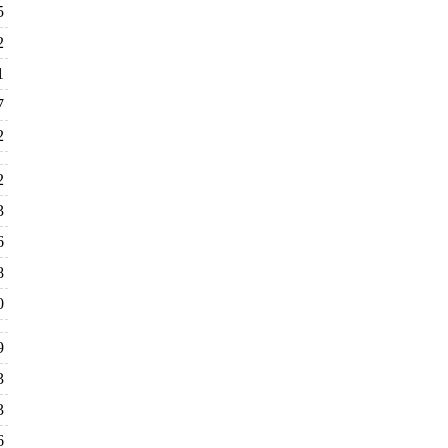
5
2
1
7
2
2
3
6
8
0
9
3
3
6