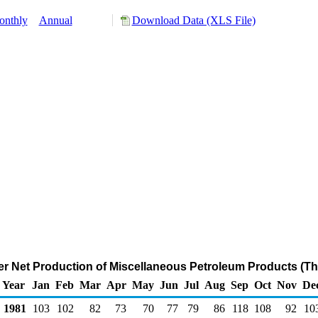
nthly
Annual
Download Data (XLS File)
er Net Production of Miscellaneous Petroleum Products (T
Year
Jan
Feb
Mar
Apr
May
Jun
Jul
Aug
Sep
Oct
Nov
De
1981
103
102
82
73
70
77
79
86
118
108
92
10