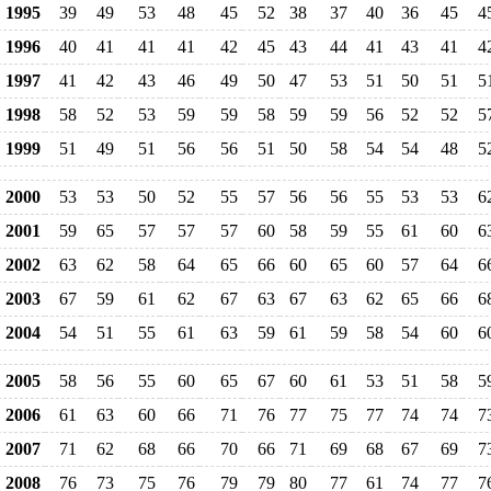
1995
39
49
53
48
45
52
38
37
40
36
45
4
1996
40
41
41
41
42
45
43
44
41
43
41
4
1997
41
42
43
46
49
50
47
53
51
50
51
5
1998
58
52
53
59
59
58
59
59
56
52
52
5
1999
51
49
51
56
56
51
50
58
54
54
48
5
2000
53
53
50
52
55
57
56
56
55
53
53
6
2001
59
65
57
57
57
60
58
59
55
61
60
6
2002
63
62
58
64
65
66
60
65
60
57
64
6
2003
67
59
61
62
67
63
67
63
62
65
66
6
2004
54
51
55
61
63
59
61
59
58
54
60
6
2005
58
56
55
60
65
67
60
61
53
51
58
5
2006
61
63
60
66
71
76
77
75
77
74
74
7
2007
71
62
68
66
70
66
71
69
68
67
69
7
2008
76
73
75
76
79
79
80
77
61
74
77
7