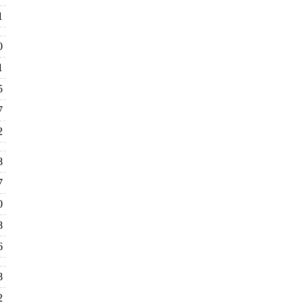
1
0
1
5
7
2
8
7
0
8
6
8
2