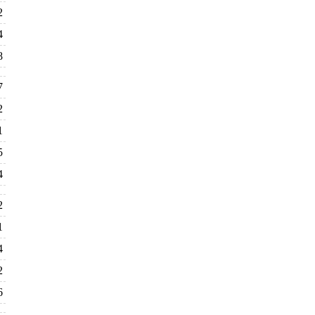
2
4
8
7
2
1
5
4
2
1
4
2
6