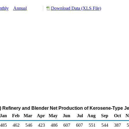
thly
Annual
Download Data (XLS File)
Refinery and Blender Net Production of Kerosene-Type Je
Jan
Feb
Mar
Apr
May
Jun
Jul
Aug
Sep
Oct
N
485
462
546
423
486
607
607
551
544
387
5