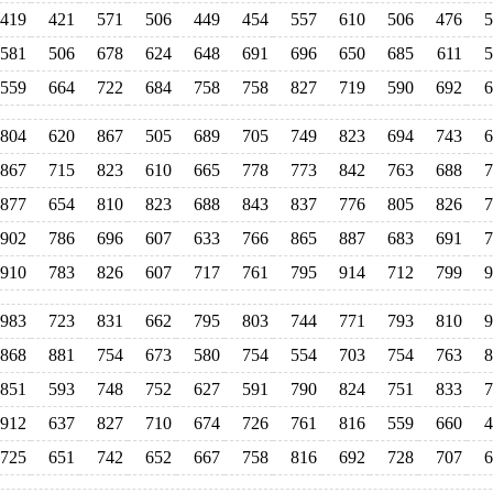
419
421
571
506
449
454
557
610
506
476
5
581
506
678
624
648
691
696
650
685
611
5
559
664
722
684
758
758
827
719
590
692
6
804
620
867
505
689
705
749
823
694
743
6
867
715
823
610
665
778
773
842
763
688
7
877
654
810
823
688
843
837
776
805
826
7
902
786
696
607
633
766
865
887
683
691
7
910
783
826
607
717
761
795
914
712
799
9
983
723
831
662
795
803
744
771
793
810
9
868
881
754
673
580
754
554
703
754
763
8
851
593
748
752
627
591
790
824
751
833
7
912
637
827
710
674
726
761
816
559
660
4
725
651
742
652
667
758
816
692
728
707
6