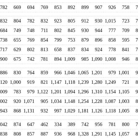
782
669
694
769
853
892
899
907
926
758
7
832
804
782
832
923
805
912
930
1,015
723
7
684
749
748
711
802
845
930
944
777
709
8
738
655
769
854
799
753
879
896
858
595
7
717
629
802
813
658
837
834
924
778
841
7
900
675
742
781
894
1,009
985
1,090
1,008
946
8
886
830
764
859
966
1,046
1,065
1,201
979
1,001
9
,120
1,000
919
821
1,147
1,118
1,239
1,280
1,249
721
8
,009
783
979
1,122
1,201
1,094
1,296
1,310
1,154
1,105
9
,002
920
1,071
905
1,034
1,148
1,254
1,228
1,087
1,003
8
943
868
1,131
932
997
1,029
1,181
1,126
1,118
1,005
8
,042
874
647
462
334
389
742
956
781
800
7
838
808
857
887
936
968
1,328
1,291
1,145
1,057
8