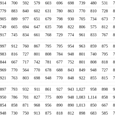
914
700
592
579
603
696
698
739
480
531
7
779
883
840
602
631
780
863
770
810
728
8
905
889
977
651
679
798
930
705
734
673
7
749
665
694
647
635
708
822
806
575
812
8
917
745
834
661
768
729
774
961
833
767
8
997
912
760
867
795
795
954
963
859
875
8
983
816
727
801
808
784
948
801
740
795
7
844
667
717
742
781
677
752
801
808
818
8
969
770
564
770
678
688
843
849
948
727
8
921
763
803
698
948
770
848
922
855
815
7
897
793
932
911
861
927
943
1,027
958
898
9
950
786
701
827
775
809
948
1,083
1,114
858
9
854
858
871
968
956
890
890
1,013
850
667
8
948
730
750
913
875
818
812
898
683
585
7