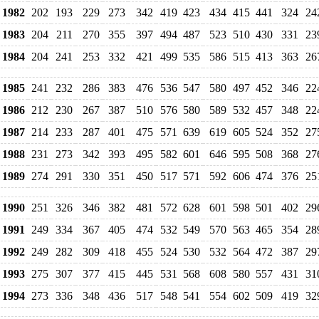
1982
202
193
229
273
342
419
423
434
415
441
324
24
1983
204
211
270
355
397
494
487
523
510
430
331
23
1984
204
241
253
332
421
499
535
586
515
413
363
26
1985
241
232
286
383
476
536
547
580
497
452
346
22
1986
212
230
267
387
510
576
580
589
532
457
348
22
1987
214
233
287
401
475
571
639
619
605
524
352
27
1988
231
273
342
393
495
582
601
646
595
508
368
27
1989
274
291
330
351
450
517
571
592
606
474
376
25
1990
251
326
346
382
481
572
628
601
598
501
402
29
1991
249
334
367
405
474
532
549
570
563
465
354
28
1992
249
282
309
418
455
524
530
532
564
472
387
29
1993
275
307
377
415
445
531
568
608
580
557
431
31
1994
273
336
348
436
517
548
541
554
602
509
419
32