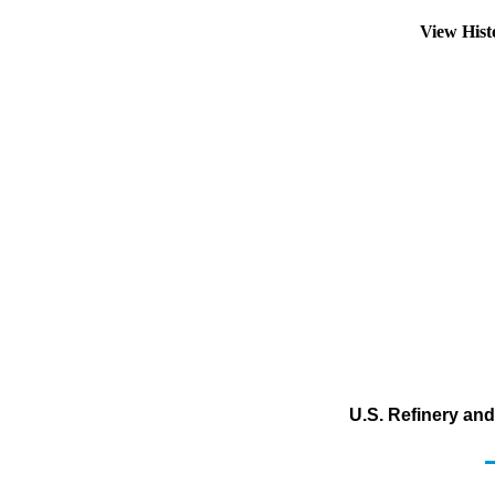
View His
U.S. Refinery an