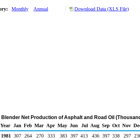
tory:
Monthly
Annual
Download Data (XLS File)
d Blender Net Production of Asphalt and Road Oil (Thousand
Year
Jan
Feb
Mar
Apr
May
Jun
Jul
Aug
Sep
Oct
Nov
De
1981
307
264
270
333
383
397
413
436
397
338
297
23