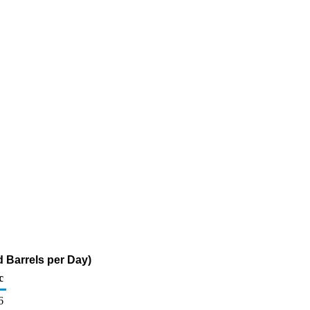
 Barrels per Day)
c
6