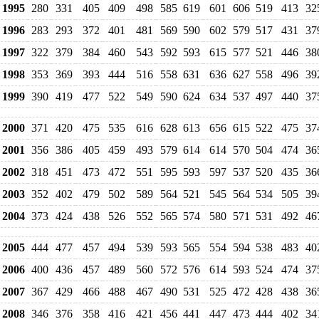
1995
280
331
405
409
498
585
619
601
606
519
413
32
1996
283
293
372
401
481
569
590
602
579
517
431
37
1997
322
379
384
460
543
592
593
615
577
521
446
38
1998
353
369
393
444
516
558
631
636
627
558
496
39
1999
390
419
477
522
549
590
624
634
537
497
440
37
2000
371
420
475
535
616
628
613
656
615
522
475
37
2001
356
386
405
459
493
579
614
614
570
504
474
36
2002
318
451
473
472
551
595
593
597
537
520
435
36
2003
352
402
479
502
589
564
521
545
564
534
505
39
2004
373
424
438
526
552
565
574
580
571
531
492
46
2005
444
477
457
494
539
593
565
554
594
538
483
40
2006
400
436
457
489
560
572
576
614
593
524
474
37
2007
367
429
466
488
467
490
531
525
472
428
438
36
2008
346
376
358
416
421
456
441
447
473
444
402
34