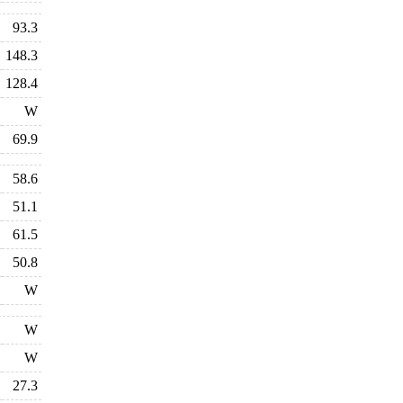
93.3
148.3
128.4
W
69.9
58.6
51.1
61.5
50.8
W
W
W
27.3