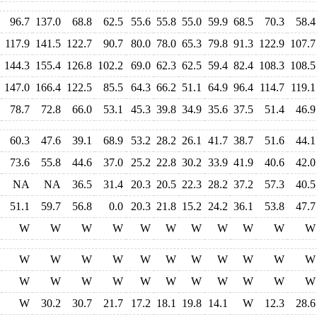
96.7
137.0
68.8
62.5
55.6
55.8
55.0
59.9
68.5
70.3
58.4
117.9
141.5
122.7
90.7
80.0
78.0
65.3
79.8
91.3
122.9
107.7
144.3
155.4
126.8
102.2
69.0
62.3
62.5
59.4
82.4
108.3
108.5
147.0
166.4
122.5
85.5
64.3
66.2
51.1
64.9
96.4
114.7
119.1
78.7
72.8
66.0
53.1
45.3
39.8
34.9
35.6
37.5
51.4
46.9
60.3
47.6
39.1
68.9
53.2
28.2
26.1
41.7
38.7
51.6
44.1
73.6
55.8
44.6
37.0
25.2
22.8
30.2
33.9
41.9
40.6
42.0
NA
NA
36.5
31.4
20.3
20.5
22.3
28.2
37.2
57.3
40.5
51.1
59.7
56.8
0.0
20.3
21.8
15.2
24.2
36.1
53.8
47.7
W
W
W
W
W
W
W
W
W
W
W
W
W
W
W
W
W
W
W
W
W
W
W
W
W
W
W
W
W
W
W
W
W
W
30.2
30.7
21.7
17.2
18.1
19.8
14.1
W
12.3
28.6