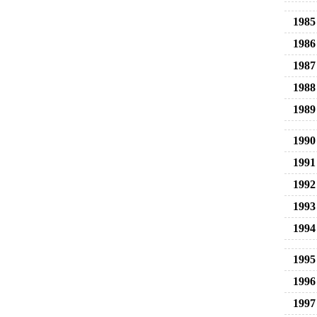
1985
1986
1987
1988
1989
1990
1991
1992
1993
1994
1995
1996
1997