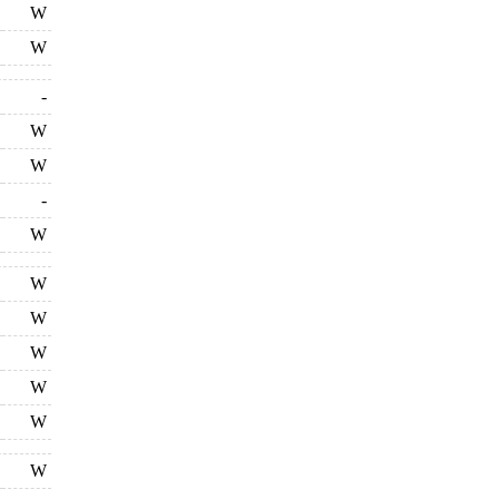
W
W
-
W
W
-
W
W
W
W
W
W
W