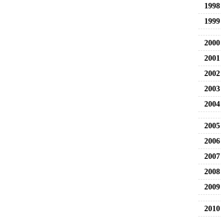
1998
1999
2000
2001
2002
2003
2004
2005
2006
2007
2008
2009
2010