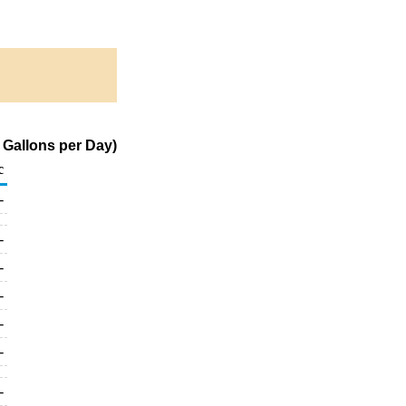
 Gallons per Day)
c
-
-
-
-
-
-
-