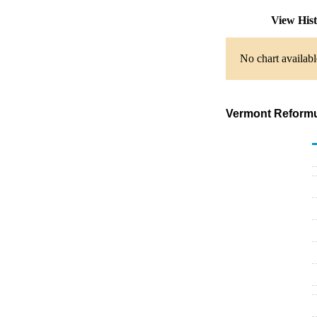
View His
No chart availabl
Vermont Reformul