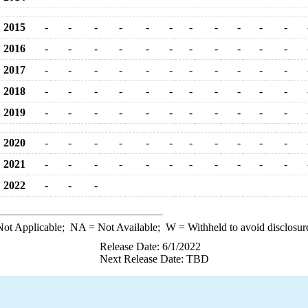
2015
-
-
-
-
-
-
-
-
-
-
-
2016
-
-
-
-
-
-
-
-
-
-
-
2017
-
-
-
-
-
-
-
-
-
-
-
2018
-
-
-
-
-
-
-
-
-
-
-
2019
-
-
-
-
-
-
-
-
-
-
-
2020
-
-
-
-
-
-
-
-
-
-
-
2021
-
-
-
-
-
-
-
-
-
-
-
2022
-
-
-
ot Applicable;
NA
= Not Available;
W
= Withheld to avoid disclosur
Release Date: 6/1/2022
Next Release Date: TBD