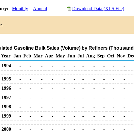
tory:
Monthly
Annual
Download Data (XLS File)
e.
ated Gasoline Bulk Sales (Volume) by Refiners (Thousand
Year
Jan
Feb
Mar
Apr
May
Jun
Jul
Aug
Sep
Oct
Nov
De
1994
-
-
-
-
-
-
-
-
-
-
-
1995
-
-
-
-
-
-
-
-
-
-
-
1996
-
-
-
-
-
-
-
-
-
-
-
1997
-
-
-
-
-
-
-
-
-
-
-
1998
-
-
-
-
-
-
-
-
-
-
-
1999
-
-
-
-
-
-
-
-
-
-
-
2000
-
-
-
-
-
-
-
-
-
-
-