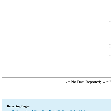
-
= No Data Reported;
--
= N
Referring Pages: