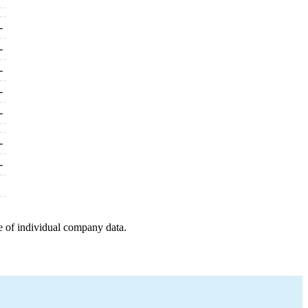
-
-
-
-
-
-
-
e of individual company data.