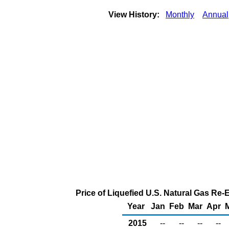
View History:
Monthly
Annual
Price of Liquefied U.S. Natural Gas Re-
Year
Jan
Feb
Mar
Apr
2015
--
--
--
--