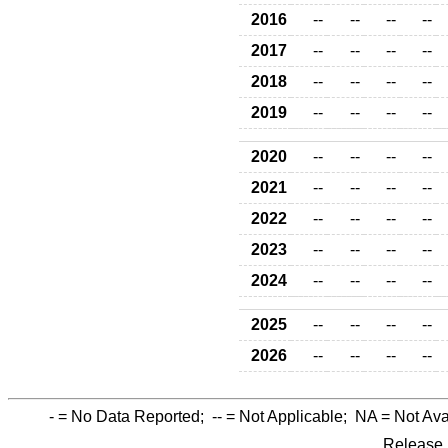
2016
--
--
--
--
2017
--
--
--
--
2018
--
--
--
--
2019
--
--
--
--
2020
--
--
--
--
2021
--
--
--
--
2022
--
--
--
--
2023
--
--
--
--
2024
--
--
--
--
2025
--
--
--
--
2026
--
--
--
--
-
= No Data Reported;
--
= Not Applicable;
NA
= Not Ava
Release 