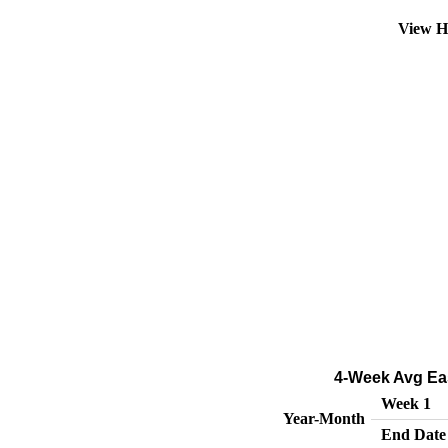
View H
4-Week Avg Eas
Week 1
Year-Month
End Date