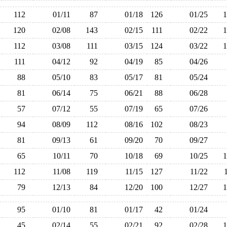
112
01/11
87
01/18
126
01/25
120
02/08
143
02/15
111
02/22
112
03/08
111
03/15
124
03/22
111
04/12
92
04/19
85
04/26
88
05/10
83
05/17
81
05/24
81
06/14
75
06/21
88
06/28
57
07/12
55
07/19
65
07/26
94
08/09
112
08/16
102
08/23
81
09/13
61
09/20
70
09/27
65
10/11
70
10/18
69
10/25
112
11/08
119
11/15
127
11/22
79
12/13
84
12/20
100
12/27
95
01/10
81
01/17
42
01/24
45
02/14
55
02/21
92
02/28