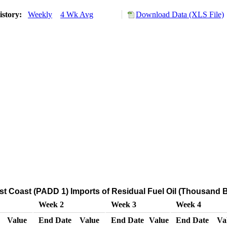
istory:
Weekly
4 Wk Avg
Download Data (XLS File)
t Coast (PADD 1) Imports of Residual Fuel Oil (Thousand B
Week 2
Week 3
Week 4
Value
End Date
Value
End Date
Value
End Date
Va