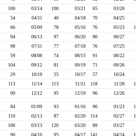
100
03/14
100
03/21
65
03/28
54
04/11
40
04/18
70
04/25
66
05/09
78
05/16
76
05/23
94
06/13
97
06/20
80
06/27
98
07/11
77
07/18
76
07/25
59
08/08
74
08/15
91
08/22
104
09/12
81
09/19
71
09/26
29
10/10
55
10/17
57
10/24
113
11/14
113
11/21
118
11/28
99
12/12
95
12/19
96
12/26
84
01/09
93
01/16
96
01/23
110
02/13
87
02/20
114
02/27
106
03/13
120
03/20
89
03/27
90
04/10
95
04/17
141
04/24