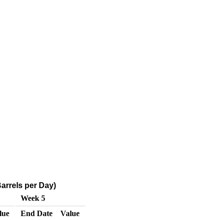
arrels per Day)
Week 5
lue
End Date
Value