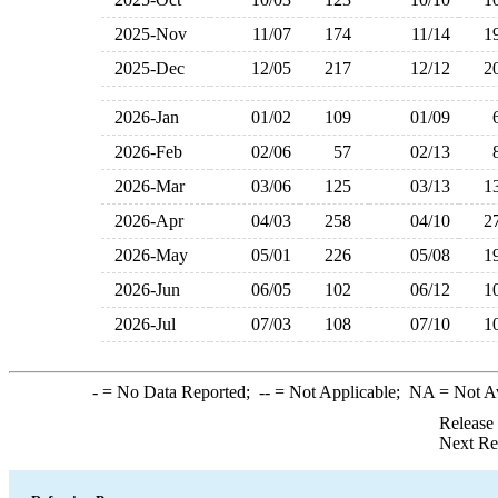
2025-Nov
11/07
174
11/14
1
2025-Dec
12/05
217
12/12
2
2026-Jan
01/02
109
01/09
2026-Feb
02/06
57
02/13
2026-Mar
03/06
125
03/13
1
2026-Apr
04/03
258
04/10
2
2026-May
05/01
226
05/08
1
2026-Jun
06/05
102
06/12
1
2026-Jul
07/03
108
07/10
1
-
= No Data Reported;
--
= Not Applicable;
NA
= Not A
Release
Next Re