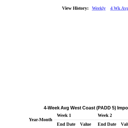
View History:
Weekly
4 Wk Av
4-Week Avg West Coast (PADD 5) Import
Week 1
Week 2
Year-Month
End Date
Value
End Date
Val