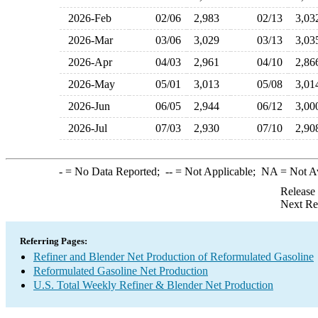
2026-Feb
02/06
2,983
02/13
3,0
2026-Mar
03/06
3,029
03/13
3,0
2026-Apr
04/03
2,961
04/10
2,8
2026-May
05/01
3,013
05/08
3,0
2026-Jun
06/05
2,944
06/12
3,0
2026-Jul
07/03
2,930
07/10
2,9
-
= No Data Reported;
--
= Not Applicable;
NA
= Not A
Release
Next Re
Referring Pages:
Refiner and Blender Net Production of Reformulated Gasoline
Reformulated Gasoline Net Production
U.S. Total Weekly Refiner & Blender Net Production