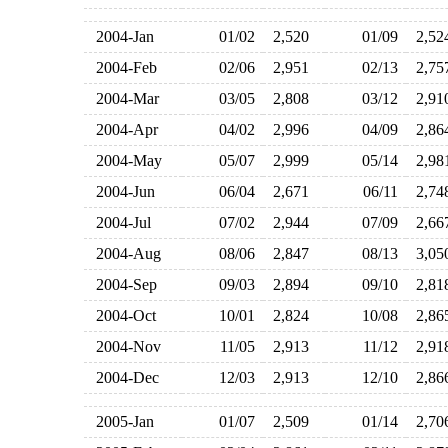
2004-Jan
01/02
2,520
01/09
2,5
2004-Feb
02/06
2,951
02/13
2,7
2004-Mar
03/05
2,808
03/12
2,9
2004-Apr
04/02
2,996
04/09
2,8
2004-May
05/07
2,999
05/14
2,9
2004-Jun
06/04
2,671
06/11
2,7
2004-Jul
07/02
2,944
07/09
2,6
2004-Aug
08/06
2,847
08/13
3,0
2004-Sep
09/03
2,894
09/10
2,8
2004-Oct
10/01
2,824
10/08
2,8
2004-Nov
11/05
2,913
11/12
2,9
2004-Dec
12/03
2,913
12/10
2,8
2005-Jan
01/07
2,509
01/14
2,7