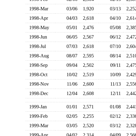
1998-Mar
03/06
1,920
03/13
2,2
1998-Apr
04/03
2,618
04/10
2,6
1998-May
05/01
2,476
05/08
2,3
1998-Jun
06/05
2,567
06/12
2,4
1998-Jul
07/03
2,618
07/10
2,6
1998-Aug
08/07
2,595
08/14
2,5
1998-Sep
09/04
2,502
09/11
2,4
1998-Oct
10/02
2,519
10/09
2,4
1998-Nov
11/06
2,600
11/13
2,5
1998-Dec
12/04
2,608
12/11
2,4
1999-Jan
01/01
2,571
01/08
2,4
1999-Feb
02/05
2,255
02/12
2,3
1999-Mar
03/05
2,520
03/12
2,3
1999-Apr
04/02
2,314
04/09
2,5