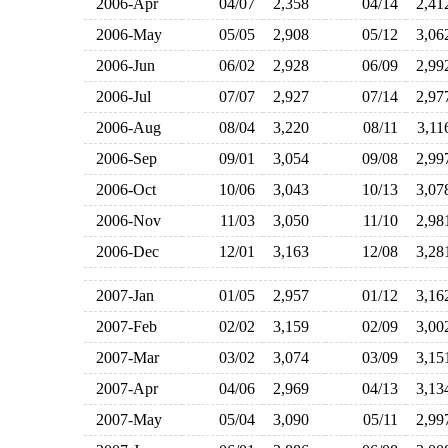
2006-Apr
04/07
2,358
04/14
2,4
2006-May
05/05
2,908
05/12
3,0
2006-Jun
06/02
2,928
06/09
2,9
2006-Jul
07/07
2,927
07/14
2,9
2006-Aug
08/04
3,220
08/11
3,1
2006-Sep
09/01
3,054
09/08
2,9
2006-Oct
10/06
3,043
10/13
3,0
2006-Nov
11/03
3,050
11/10
2,9
2006-Dec
12/01
3,163
12/08
3,2
2007-Jan
01/05
2,957
01/12
3,1
2007-Feb
02/02
3,159
02/09
3,0
2007-Mar
03/02
3,074
03/09
3,1
2007-Apr
04/06
2,969
04/13
3,1
2007-May
05/04
3,090
05/11
2,9