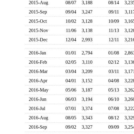
2015-Aug
08/07
3,188
08/14
3,2
2015-Sep
09/04
3,247
09/11
3,1
2015-Oct
10/02
3,128
10/09
3,1
2015-Nov
11/06
3,138
11/13
3,1
2015-Dec
12/04
2,993
12/11
3,2
2016-Jan
01/01
2,794
01/08
2,8
2016-Feb
02/05
3,110
02/12
3,1
2016-Mar
03/04
3,209
03/11
3,1
2016-Apr
04/01
3,152
04/08
3,2
2016-May
05/06
3,187
05/13
3,2
2016-Jun
06/03
3,194
06/10
3,2
2016-Jul
07/01
3,374
07/08
3,2
2016-Aug
08/05
3,343
08/12
3,3
2016-Sep
09/02
3,327
09/09
3,2