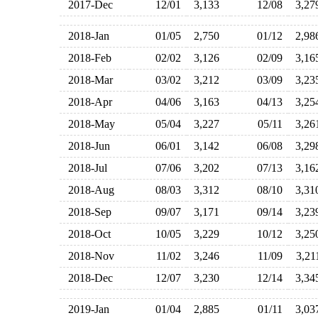
2017-Dec
12/01
3,133
12/08
3,2
2018-Jan
01/05
2,750
01/12
2,9
2018-Feb
02/02
3,126
02/09
3,1
2018-Mar
03/02
3,212
03/09
3,2
2018-Apr
04/06
3,163
04/13
3,2
2018-May
05/04
3,227
05/11
3,2
2018-Jun
06/01
3,142
06/08
3,2
2018-Jul
07/06
3,202
07/13
3,1
2018-Aug
08/03
3,312
08/10
3,3
2018-Sep
09/07
3,171
09/14
3,2
2018-Oct
10/05
3,229
10/12
3,2
2018-Nov
11/02
3,246
11/09
3,2
2018-Dec
12/07
3,230
12/14
3,3
2019-Jan
01/04
2,885
01/11
3,0