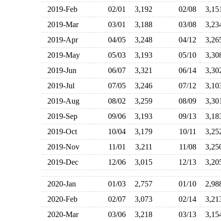
2019-Feb
02/01
3,192
02/08
3,1
2019-Mar
03/01
3,188
03/08
3,2
2019-Apr
04/05
3,248
04/12
3,2
2019-May
05/03
3,193
05/10
3,3
2019-Jun
06/07
3,321
06/14
3,3
2019-Jul
07/05
3,246
07/12
3,1
2019-Aug
08/02
3,259
08/09
3,3
2019-Sep
09/06
3,193
09/13
3,1
2019-Oct
10/04
3,179
10/11
3,2
2019-Nov
11/01
3,211
11/08
3,2
2019-Dec
12/06
3,015
12/13
3,2
2020-Jan
01/03
2,757
01/10
2,9
2020-Feb
02/07
3,073
02/14
3,2
2020-Mar
03/06
3,218
03/13
3,1