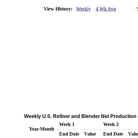
View History:
Weekly
4 Wk Avg
Weekly U.S. Refiner and Blender Net Production
Week 1
Week 2
Year-Month
End Date
Value
End Date
Valu