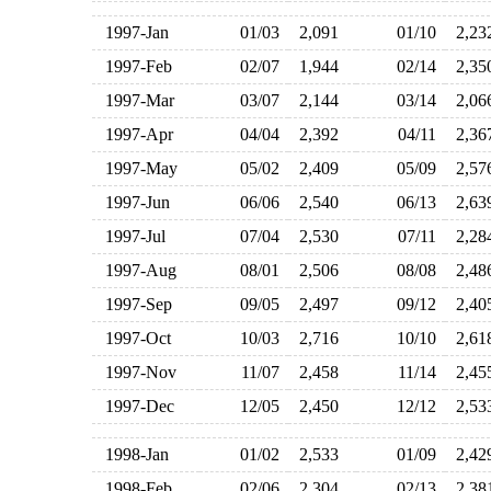
1997-Jan
01/03
2,091
01/10
2,2
1997-Feb
02/07
1,944
02/14
2,3
1997-Mar
03/07
2,144
03/14
2,0
1997-Apr
04/04
2,392
04/11
2,3
1997-May
05/02
2,409
05/09
2,5
1997-Jun
06/06
2,540
06/13
2,6
1997-Jul
07/04
2,530
07/11
2,2
1997-Aug
08/01
2,506
08/08
2,4
1997-Sep
09/05
2,497
09/12
2,4
1997-Oct
10/03
2,716
10/10
2,6
1997-Nov
11/07
2,458
11/14
2,4
1997-Dec
12/05
2,450
12/12
2,5
1998-Jan
01/02
2,533
01/09
2,4
1998-Feb
02/06
2,304
02/13
2,3