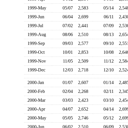
1999-May
05/07
2,583
05/14
2,5
1999-Jun
06/04
2,699
06/11
2,4
1999-Jul
07/02
2,441
07/09
2,5
1999-Aug
08/06
2,510
08/13
2,6
1999-Sep
09/03
2,577
09/10
2,5
1999-Oct
10/01
2,853
10/08
2,6
1999-Nov
11/05
2,509
11/12
2,5
1999-Dec
12/03
2,718
12/10
2,5
2000-Jan
01/07
2,607
01/14
2,4
2000-Feb
02/04
2,268
02/11
2,3
2000-Mar
03/03
2,423
03/10
2,4
2000-Apr
04/07
2,652
04/14
2,6
2000-May
05/05
2,746
05/12
2,6
2000-Jun
06/02
2,510
06/09
2,5