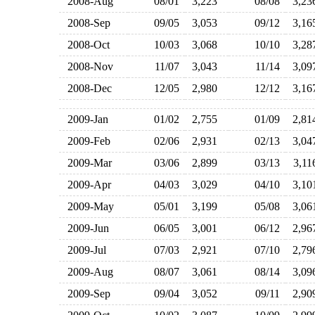
2008-Aug
08/01
3,223
08/08
3,2
2008-Sep
09/05
3,053
09/12
3,1
2008-Oct
10/03
3,068
10/10
3,2
2008-Nov
11/07
3,043
11/14
3,0
2008-Dec
12/05
2,980
12/12
3,1
2009-Jan
01/02
2,755
01/09
2,8
2009-Feb
02/06
2,931
02/13
3,0
2009-Mar
03/06
2,899
03/13
3,1
2009-Apr
04/03
3,029
04/10
3,1
2009-May
05/01
3,199
05/08
3,0
2009-Jun
06/05
3,001
06/12
2,9
2009-Jul
07/03
2,921
07/10
2,7
2009-Aug
08/07
3,061
08/14
3,0
2009-Sep
09/04
3,052
09/11
2,9