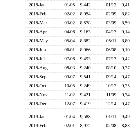
2018-Jan
01/05
9,442
01/12
9,4
2018-Feb
02/02
8,954
02/09
8,8
2018-Mar
03/02
8,578
03/09
8,5
2018-Apr
04/06
9,163
04/13
9,1
2018-May
05/04
8,882
05/11
8,8
2018-Jun
06/01
8,966
06/08
9,1
2018-Jul
07/06
9,493
07/13
9,4
2018-Aug
08/03
9,240
08/10
9,3
2018-Sep
09/07
9,541
09/14
9,4
2018-Oct
10/05
9,249
10/12
9,2
2018-Nov
11/02
9,421
11/09
9,3
2018-Dec
12/07
9,419
12/14
9,4
2019-Jan
01/04
9,588
01/11
9,4
2019-Feb
02/01
8,975
02/08
8,8