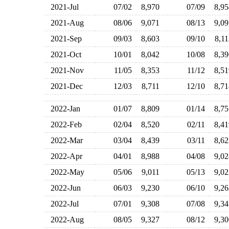
2021-Jul
07/02
8,970
07/09
8,9
2021-Aug
08/06
9,071
08/13
9,0
2021-Sep
09/03
8,603
09/10
8,1
2021-Oct
10/01
8,042
10/08
8,3
2021-Nov
11/05
8,353
11/12
8,5
2021-Dec
12/03
8,711
12/10
8,7
2022-Jan
01/07
8,809
01/14
8,7
2022-Feb
02/04
8,520
02/11
8,4
2022-Mar
03/04
8,439
03/11
8,6
2022-Apr
04/01
8,988
04/08
9,0
2022-May
05/06
9,011
05/13
9,0
2022-Jun
06/03
9,230
06/10
9,2
2022-Jul
07/01
9,308
07/08
9,3
2022-Aug
08/05
9,327
08/12
9,3