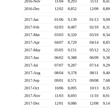
2016-Nov
11/04
8,293
11/11
8,4
2016-Dec
12/02
8,852
12/09
8,8
2017-Jan
01/06
9,139
01/13
9,0
2017-Feb
02/03
8,487
02/10
8,3
2017-Mar
03/03
8,320
03/10
8,3
2017-Apr
04/07
8,729
04/14
8,8
2017-May
05/05
9,151
05/12
9,2
2017-Jun
06/02
9,388
06/09
9,3
2017-Jul
07/07
9,287
07/14
9,2
2017-Aug
08/04
9,378
08/11
9,4
2017-Sep
09/01
8,571
09/08
7,6
2017-Oct
10/06
8,095
10/13
8,3
2017-Nov
11/03
8,693
11/10
8,9
2017-Dec
12/01
9,086
12/08
9,1