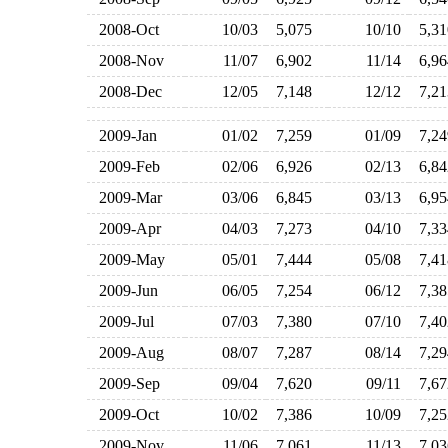
2008-Oct
10/03
5,075
10/10
5,3
2008-Nov
11/07
6,902
11/14
6,9
2008-Dec
12/05
7,148
12/12
7,2
2009-Jan
01/02
7,259
01/09
7,2
2009-Feb
02/06
6,926
02/13
6,8
2009-Mar
03/06
6,845
03/13
6,9
2009-Apr
04/03
7,273
04/10
7,3
2009-May
05/01
7,444
05/08
7,4
2009-Jun
06/05
7,254
06/12
7,3
2009-Jul
07/03
7,380
07/10
7,4
2009-Aug
08/07
7,287
08/14
7,2
2009-Sep
09/04
7,620
09/11
7,6
2009-Oct
10/02
7,386
10/09
7,2
2009-Nov
11/06
7,061
11/13
7,0