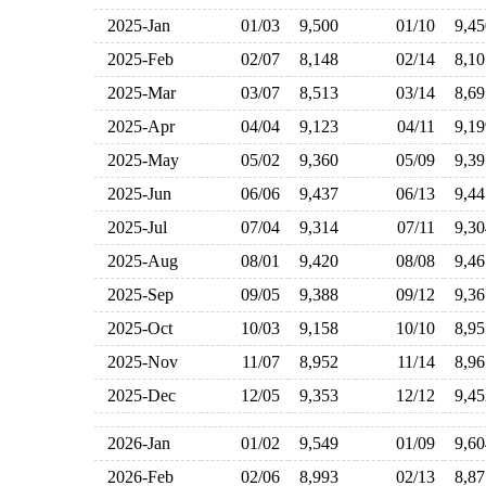
2025-Jan
01/03
9,500
01/10
9,4
2025-Feb
02/07
8,148
02/14
8,1
2025-Mar
03/07
8,513
03/14
8,6
2025-Apr
04/04
9,123
04/11
9,1
2025-May
05/02
9,360
05/09
9,3
2025-Jun
06/06
9,437
06/13
9,4
2025-Jul
07/04
9,314
07/11
9,3
2025-Aug
08/01
9,420
08/08
9,4
2025-Sep
09/05
9,388
09/12
9,3
2025-Oct
10/03
9,158
10/10
8,9
2025-Nov
11/07
8,952
11/14
8,9
2025-Dec
12/05
9,353
12/12
9,4
2026-Jan
01/02
9,549
01/09
9,6
2026-Feb
02/06
8,993
02/13
8,8