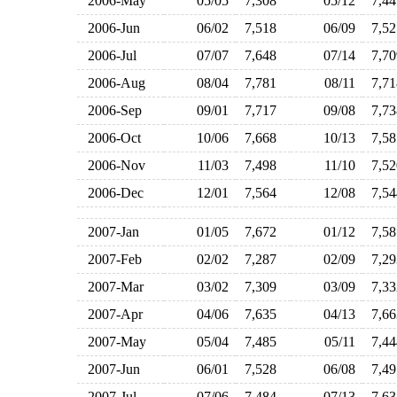
2006-May
05/05
7,308
05/12
7,4
2006-Jun
06/02
7,518
06/09
7,5
2006-Jul
07/07
7,648
07/14
7,7
2006-Aug
08/04
7,781
08/11
7,7
2006-Sep
09/01
7,717
09/08
7,7
2006-Oct
10/06
7,668
10/13
7,5
2006-Nov
11/03
7,498
11/10
7,5
2006-Dec
12/01
7,564
12/08
7,5
2007-Jan
01/05
7,672
01/12
7,5
2007-Feb
02/02
7,287
02/09
7,2
2007-Mar
03/02
7,309
03/09
7,3
2007-Apr
04/06
7,635
04/13
7,6
2007-May
05/04
7,485
05/11
7,4
2007-Jun
06/01
7,528
06/08
7,4
2007-Jul
07/06
7,484
07/13
7,6