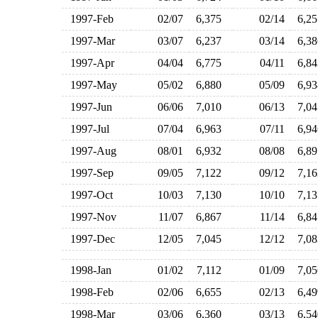
1997-Feb
02/07
6,375
02/14
6,2
1997-Mar
03/07
6,237
03/14
6,3
1997-Apr
04/04
6,775
04/11
6,8
1997-May
05/02
6,880
05/09
6,9
1997-Jun
06/06
7,010
06/13
7,0
1997-Jul
07/04
6,963
07/11
6,9
1997-Aug
08/01
6,932
08/08
6,8
1997-Sep
09/05
7,122
09/12
7,1
1997-Oct
10/03
7,130
10/10
7,1
1997-Nov
11/07
6,867
11/14
6,8
1997-Dec
12/05
7,045
12/12
7,0
1998-Jan
01/02
7,112
01/09
7,0
1998-Feb
02/06
6,655
02/13
6,4
1998-Mar
03/06
6,360
03/13
6,5