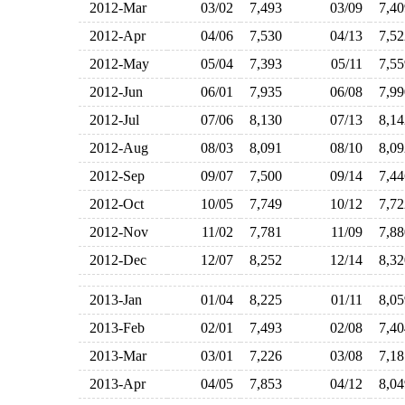
2012-Mar
03/02
7,493
03/09
7,4
2012-Apr
04/06
7,530
04/13
7,5
2012-May
05/04
7,393
05/11
7,5
2012-Jun
06/01
7,935
06/08
7,9
2012-Jul
07/06
8,130
07/13
8,1
2012-Aug
08/03
8,091
08/10
8,0
2012-Sep
09/07
7,500
09/14
7,4
2012-Oct
10/05
7,749
10/12
7,7
2012-Nov
11/02
7,781
11/09
7,8
2012-Dec
12/07
8,252
12/14
8,3
2013-Jan
01/04
8,225
01/11
8,0
2013-Feb
02/01
7,493
02/08
7,4
2013-Mar
03/01
7,226
03/08
7,1
2013-Apr
04/05
7,853
04/12
8,0