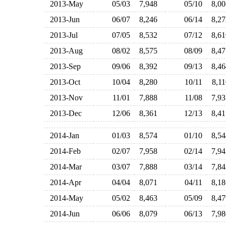
2013-May
05/03
7,948
05/10
8,0
2013-Jun
06/07
8,246
06/14
8,2
2013-Jul
07/05
8,532
07/12
8,6
2013-Aug
08/02
8,575
08/09
8,4
2013-Sep
09/06
8,392
09/13
8,4
2013-Oct
10/04
8,280
10/11
8,1
2013-Nov
11/01
7,888
11/08
7,9
2013-Dec
12/06
8,361
12/13
8,4
2014-Jan
01/03
8,574
01/10
8,5
2014-Feb
02/07
7,958
02/14
7,9
2014-Mar
03/07
7,888
03/14
7,8
2014-Apr
04/04
8,071
04/11
8,1
2014-May
05/02
8,463
05/09
8,4
2014-Jun
06/06
8,079
06/13
7,9