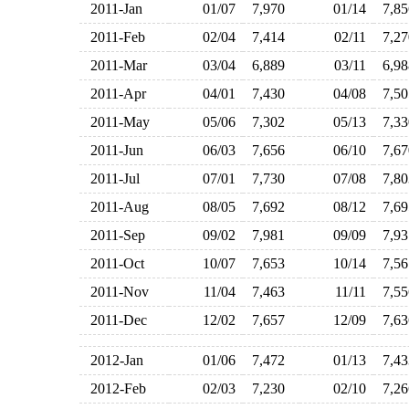
2011-Jan
01/07
7,970
01/14
7,8
2011-Feb
02/04
7,414
02/11
7,2
2011-Mar
03/04
6,889
03/11
6,9
2011-Apr
04/01
7,430
04/08
7,5
2011-May
05/06
7,302
05/13
7,3
2011-Jun
06/03
7,656
06/10
7,6
2011-Jul
07/01
7,730
07/08
7,8
2011-Aug
08/05
7,692
08/12
7,6
2011-Sep
09/02
7,981
09/09
7,9
2011-Oct
10/07
7,653
10/14
7,5
2011-Nov
11/04
7,463
11/11
7,5
2011-Dec
12/02
7,657
12/09
7,6
2012-Jan
01/06
7,472
01/13
7,4
2012-Feb
02/03
7,230
02/10
7,2