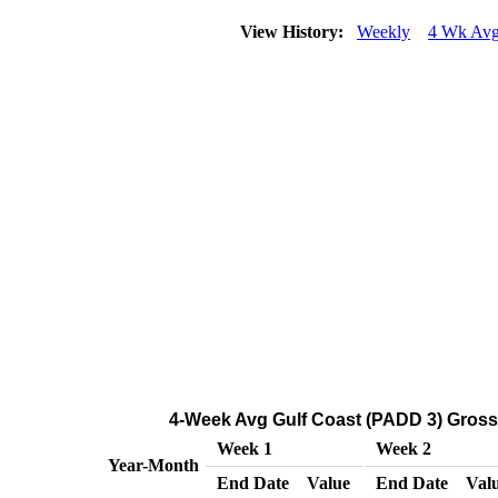
View History:
Weekly
4 Wk Av
4-Week Avg Gulf Coast (PADD 3) Gross 
Week 1
Week 2
Year-Month
End Date
Value
End Date
Val