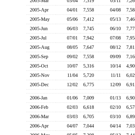
2005-Mar
03/04
7,319
03/11
7,2
2005-Apr
04/01
7,558
04/08
7,5
2005-May
05/06
7,412
05/13
7,4
2005-Jun
06/03
7,745
06/10
7,7
2005-Jul
07/01
7,942
07/08
7,9
2005-Aug
08/05
7,647
08/12
7,8
2005-Sep
09/02
7,558
09/09
7,1
2005-Oct
10/07
5,316
10/14
4,9
2005-Nov
11/04
5,720
11/11
6,0
2005-Dec
12/02
6,775
12/09
6,9
2006-Jan
01/06
7,009
01/13
6,9
2006-Feb
02/03
6,618
02/10
6,5
2006-Mar
03/03
6,705
03/10
6,8
2006-Apr
04/07
7,044
04/14
7,0