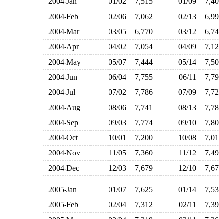
2004-Jan
01/02
7,515
01/09
7,4
2004-Feb
02/06
7,062
02/13
6,9
2004-Mar
03/05
6,770
03/12
6,7
2004-Apr
04/02
7,054
04/09
7,1
2004-May
05/07
7,444
05/14
7,5
2004-Jun
06/04
7,755
06/11
7,7
2004-Jul
07/02
7,786
07/09
7,7
2004-Aug
08/06
7,741
08/13
7,7
2004-Sep
09/03
7,774
09/10
7,8
2004-Oct
10/01
7,200
10/08
7,0
2004-Nov
11/05
7,360
11/12
7,4
2004-Dec
12/03
7,679
12/10
7,6
2005-Jan
01/07
7,625
01/14
7,5
2005-Feb
02/04
7,312
02/11
7,3