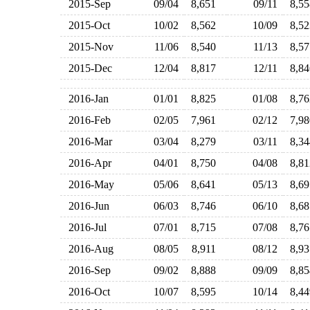
2015-Sep
09/04
8,651
09/11
8,5
2015-Oct
10/02
8,562
10/09
8,5
2015-Nov
11/06
8,540
11/13
8,5
2015-Dec
12/04
8,817
12/11
8,8
2016-Jan
01/01
8,825
01/08
8,7
2016-Feb
02/05
7,961
02/12
7,9
2016-Mar
03/04
8,279
03/11
8,3
2016-Apr
04/01
8,750
04/08
8,8
2016-May
05/06
8,641
05/13
8,6
2016-Jun
06/03
8,746
06/10
8,6
2016-Jul
07/01
8,715
07/08
8,7
2016-Aug
08/05
8,911
08/12
8,9
2016-Sep
09/02
8,888
09/09
8,8
2016-Oct
10/07
8,595
10/14
8,4