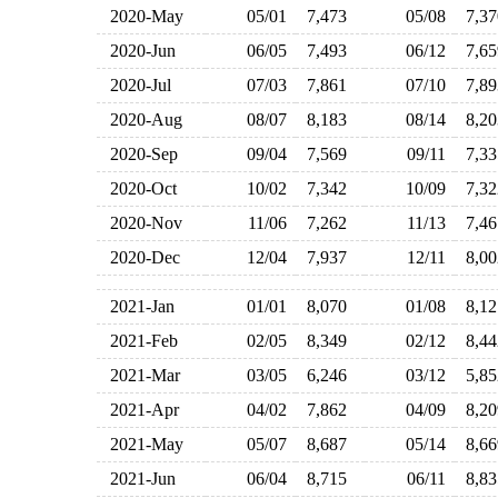
2020-May
05/01
7,473
05/08
7,3
2020-Jun
06/05
7,493
06/12
7,6
2020-Jul
07/03
7,861
07/10
7,8
2020-Aug
08/07
8,183
08/14
8,2
2020-Sep
09/04
7,569
09/11
7,3
2020-Oct
10/02
7,342
10/09
7,3
2020-Nov
11/06
7,262
11/13
7,4
2020-Dec
12/04
7,937
12/11
8,0
2021-Jan
01/01
8,070
01/08
8,1
2021-Feb
02/05
8,349
02/12
8,4
2021-Mar
03/05
6,246
03/12
5,8
2021-Apr
04/02
7,862
04/09
8,2
2021-May
05/07
8,687
05/14
8,6
2021-Jun
06/04
8,715
06/11
8,8