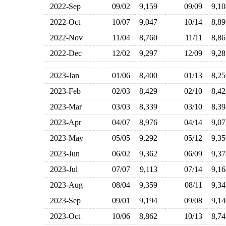
2022-Sep
09/02
9,159
09/09
9,1
2022-Oct
10/07
9,047
10/14
8,8
2022-Nov
11/04
8,760
11/11
8,8
2022-Dec
12/02
9,297
12/09
9,2
2023-Jan
01/06
8,400
01/13
8,2
2023-Feb
02/03
8,429
02/10
8,4
2023-Mar
03/03
8,339
03/10
8,3
2023-Apr
04/07
8,976
04/14
9,0
2023-May
05/05
9,292
05/12
9,3
2023-Jun
06/02
9,362
06/09
9,3
2023-Jul
07/07
9,113
07/14
9,1
2023-Aug
08/04
9,359
08/11
9,3
2023-Sep
09/01
9,194
09/08
9,1
2023-Oct
10/06
8,862
10/13
8,7