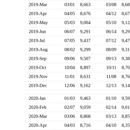
2019-Mar
03/01
8,663
03/08
8,6
2019-Apr
04/05
8,676
04/12
8,6
2019-May
05/03
9,004
05/10
9,1
2019-Jun
06/07
9,291
06/14
9,2
2019-Jul
07/05
9,437
07/12
9,4
2019-Aug
08/02
9,299
08/09
9,3
2019-Sep
09/06
9,507
09/13
9,3
2019-Oct
10/04
8,897
10/11
8,7
2019-Nov
11/01
8,631
11/08
8,7
2019-Dec
12/06
9,162
12/13
9,1
2020-Jan
01/03
9,463
01/10
9,5
2020-Feb
02/07
9,059
02/14
9,0
2020-Mar
03/06
8,868
03/13
8,8
2020-Apr
04/03
8,716
04/10
8,3