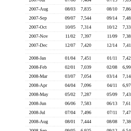
2007-Aug
08/03
7,835
08/10
7,8
2007-Sep
09/07
7,544
09/14
7,4
2007-Oct
10/05
7,314
10/12
7,3
2007-Nov
11/02
7,397
11/09
7,3
2007-Dec
12/07
7,420
12/14
7,4
2008-Jan
01/04
7,451
01/11
7,4
2008-Feb
02/01
7,039
02/08
6,9
2008-Mar
03/07
7,054
03/14
7,1
2008-Apr
04/04
7,096
04/11
6,9
2008-May
05/02
7,287
05/09
7,4
2008-Jun
06/06
7,583
06/13
7,6
2008-Jul
07/04
7,496
07/11
7,4
2008-Aug
08/01
7,444
08/08
7,3
2008-Sep
09/05
6,925
09/12
6,5