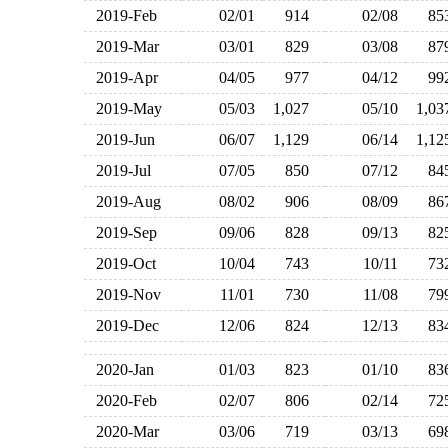
2019-Feb
02/01
914
02/08
8
2019-Mar
03/01
829
03/08
8
2019-Apr
04/05
977
04/12
9
2019-May
05/03
1,027
05/10
1,0
2019-Jun
06/07
1,129
06/14
1,1
2019-Jul
07/05
850
07/12
8
2019-Aug
08/02
906
08/09
8
2019-Sep
09/06
828
09/13
8
2019-Oct
10/04
743
10/11
7
2019-Nov
11/01
730
11/08
7
2019-Dec
12/06
824
12/13
8
2020-Jan
01/03
823
01/10
8
2020-Feb
02/07
806
02/14
7
2020-Mar
03/06
719
03/13
6