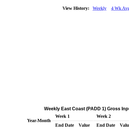
View History:
Weekly
4 Wk Av
Weekly East Coast (PADD 1) Gross Inpu
Week 1
Week 2
Year-Month
End Date
Value
End Date
Valu