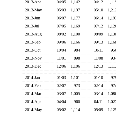
2013-Apr
04/05
1,142
04/12
1,1
2013-May
05/03
1,197
05/10
1,2
2013-Jun
06/07
1,177
06/14
1,1
2013-Jul
07/05
1,169
07/12
1,1
2013-Aug
08/02
1,100
08/09
1,1
2013-Sep
09/06
1,166
09/13
1,1
2013-Oct
10/04
984
10/11
9
2013-Nov
11/01
898
11/08
9
2013-Dec
12/06
1,106
12/13
1,1
2014-Jan
01/03
1,101
01/10
9
2014-Feb
02/07
973
02/14
9
2014-Mar
03/07
1,005
03/14
1,0
2014-Apr
04/04
960
04/11
1,0
2014-May
05/02
1,114
05/09
1,1