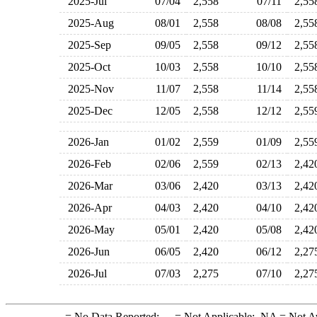
2025-Jul
07/04
2,558
07/11
2,5
2025-Aug
08/01
2,558
08/08
2,5
2025-Sep
09/05
2,558
09/12
2,5
2025-Oct
10/03
2,558
10/10
2,5
2025-Nov
11/07
2,558
11/14
2,5
2025-Dec
12/05
2,558
12/12
2,5
2026-Jan
01/02
2,559
01/09
2,5
2026-Feb
02/06
2,559
02/13
2,4
2026-Mar
03/06
2,420
03/13
2,4
2026-Apr
04/03
2,420
04/10
2,4
2026-May
05/01
2,420
05/08
2,4
2026-Jun
06/05
2,420
06/12
2,2
2026-Jul
07/03
2,275
07/10
2,2
-
= No Data Reported;
--
= Not Applicable;
NA
= Not A