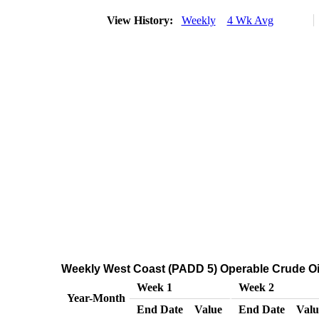
View History:
Weekly
4 Wk Avg
Weekly West Coast (PADD 5) Operable Crude Oil 
Week 1
Week 2
Year-Month
End Date
Value
End Date
Valu