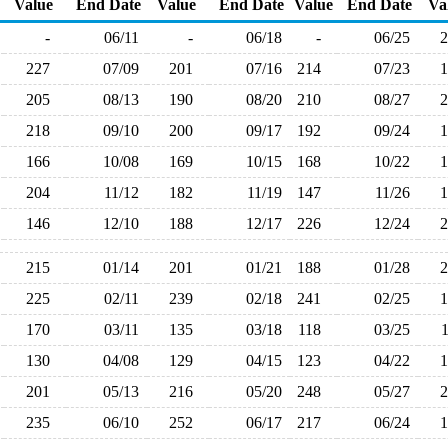
Value
End Date
Value
End Date
Value
End Date
Va
-
06/11
-
06/18
-
06/25
227
07/09
201
07/16
214
07/23
205
08/13
190
08/20
210
08/27
218
09/10
200
09/17
192
09/24
166
10/08
169
10/15
168
10/22
204
11/12
182
11/19
147
11/26
146
12/10
188
12/17
226
12/24
215
01/14
201
01/21
188
01/28
225
02/11
239
02/18
241
02/25
170
03/11
135
03/18
118
03/25
130
04/08
129
04/15
123
04/22
201
05/13
216
05/20
248
05/27
235
06/10
252
06/17
217
06/24