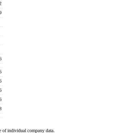
2
9
6
6
6
6
6
8
e of individual company data.