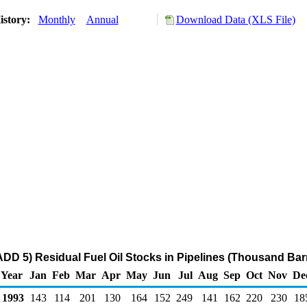
istory:
Monthly
Annual
Download Data (XLS File)
DD 5) Residual Fuel Oil Stocks in Pipelines (Thousand Barr
Year
Jan
Feb
Mar
Apr
May
Jun
Jul
Aug
Sep
Oct
Nov
De
1993
143
114
201
130
164
152
249
141
162
220
230
18