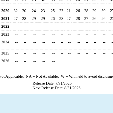
2020
32
20
24
23
25
23
21
26
28
29
30
2
2021
27
28
29
29
26
28
27
28
27
26
26
2
2022
--
--
--
--
--
--
--
--
--
--
--
-
2023
--
--
--
--
--
--
--
--
--
--
--
-
2024
--
--
--
--
--
--
--
--
--
--
--
-
2025
--
--
--
--
--
--
--
--
--
--
--
-
2026
--
--
--
--
--
ot Applicable;
NA
= Not Available;
W
= Withheld to avoid disclosur
Release Date: 7/31/2026
Next Release Date: 8/31/2026