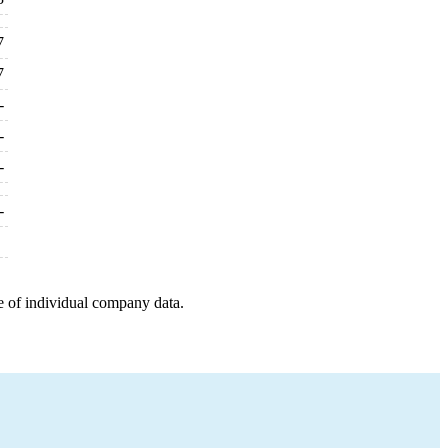
7
7
-
-
-
-
e of individual company data.