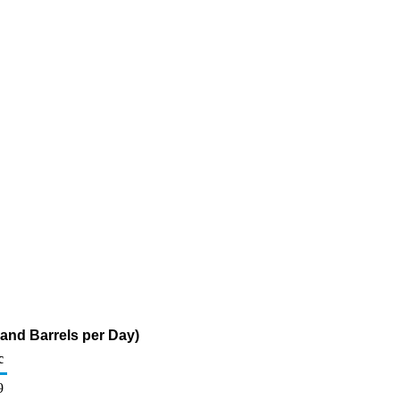
and Barrels per Day)
c
9