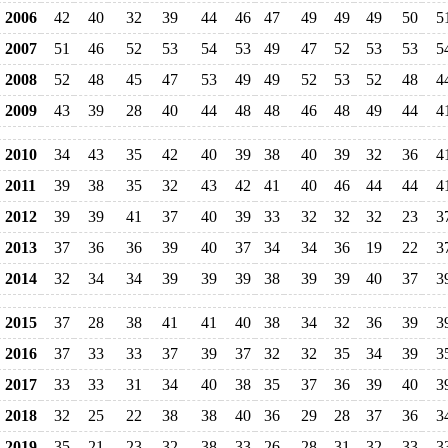
2006
42
40
32
39
44
46
47
49
49
49
50
5
2007
51
46
52
53
54
53
49
47
52
53
53
5
2008
52
48
45
47
53
49
49
52
53
52
48
4
2009
43
39
28
40
44
48
48
46
48
49
44
4
2010
34
43
35
42
40
39
38
40
39
32
36
4
2011
39
38
35
32
43
42
41
40
46
44
44
4
2012
39
39
41
37
40
39
33
32
32
32
23
3
2013
37
36
36
39
40
37
34
34
36
19
22
3
2014
32
34
34
39
39
39
38
39
39
40
37
3
2015
37
28
38
41
41
40
38
34
32
36
39
3
2016
37
33
33
37
39
37
32
32
35
34
39
3
2017
33
33
31
34
40
38
35
37
36
39
40
3
2018
32
25
22
38
38
40
36
29
28
37
36
3
2019
35
21
23
32
38
33
26
28
31
32
33
3