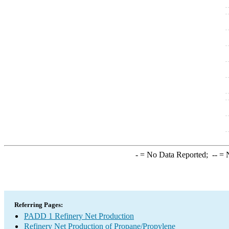
-
= No Data Reported;
--
= N
Referring Pages:
PADD 1 Refinery Net Production
Refinery Net Production of Propane/Propylene