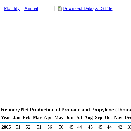
y:
Monthly
Annual
Download Data (XLS File)
 Refinery Net Production of Propane and Propylene (Thous
Year
Jan
Feb
Mar
Apr
May
Jun
Jul
Aug
Sep
Oct
Nov
De
2005
51
52
51
56
50
45
44
45
45
44
42
3