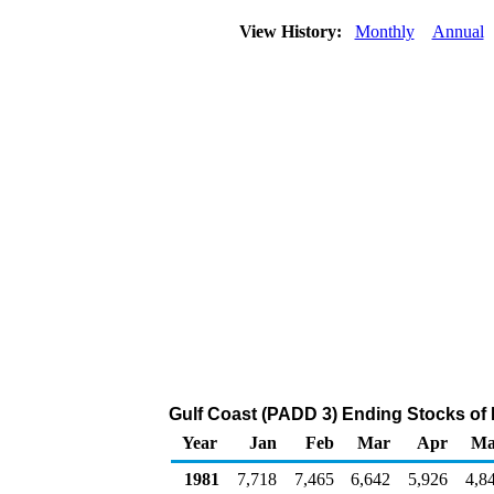
View History:
Monthly
Annual
Gulf Coast (PADD 3) Ending Stocks of
Year
Jan
Feb
Mar
Apr
Ma
1981
7,718
7,465
6,642
5,926
4,8