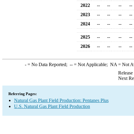
2022
--
--
--
--
2023
--
--
--
--
2024
--
--
--
--
2025
--
--
--
--
2026
--
--
--
--
-
= No Data Reported;
--
= Not Applicable;
NA
= Not A
Release
Next Re
Referring Pages:
Natural Gas Plant Field Production: Pentanes Plus
U.S. Natural Gas Plant Field Production