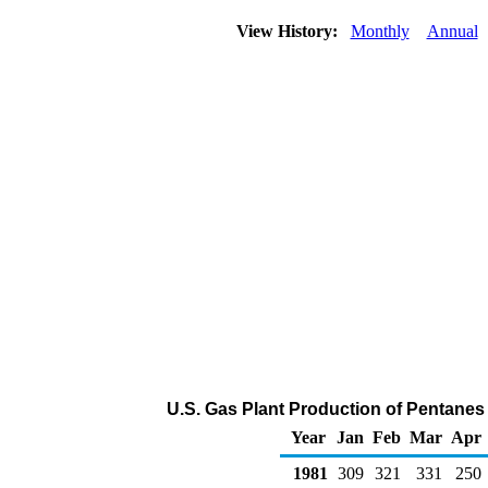
View History:
Monthly
Annual
U.S. Gas Plant Production of Pentanes
Year
Jan
Feb
Mar
Apr
1981
309
321
331
250