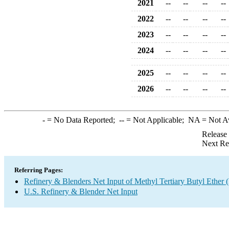
2021
--
--
--
--
2022
--
--
--
--
2023
--
--
--
--
2024
--
--
--
--
2025
--
--
--
--
2026
--
--
--
--
-
= No Data Reported;
--
= Not Applicable;
NA
= Not A
Release
Next Re
Referring Pages:
Refinery & Blenders Net Input of Methyl Tertiary Butyl Ethe
U.S. Refinery & Blender Net Input