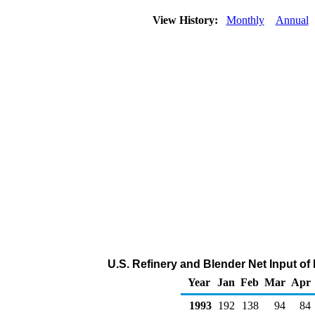
View History:
Monthly
Annual
U.S. Refinery and Blender Net Input o
Year
Jan
Feb
Mar
Apr
1993
192
138
94
84