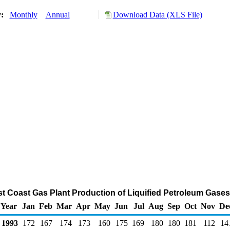
y:
Monthly
Annual
Download Data (XLS File)
ast Coast Gas Plant Production of Liquified Petroleum Gase
Year
Jan
Feb
Mar
Apr
May
Jun
Jul
Aug
Sep
Oct
Nov
De
1993
172
167
174
173
160
175
169
180
180
181
112
14