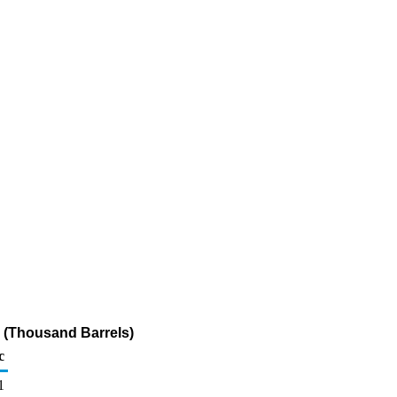
s (Thousand Barrels)
c
1