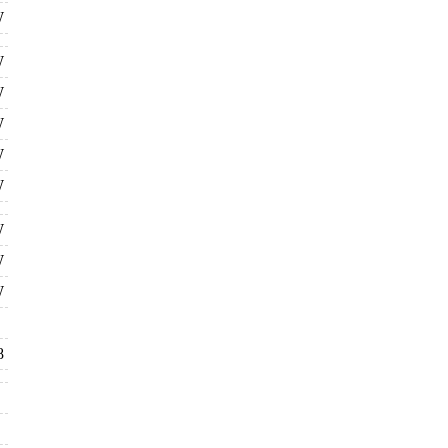
W
W
W
W
W
W
W
W
W
8