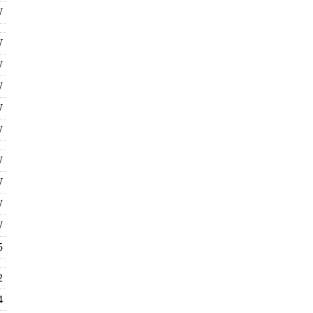
W
W
W
W
W
W
W
W
W
W
5
2
4