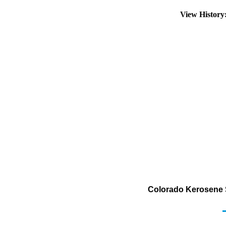
View Histor
Colorado Kerosene S