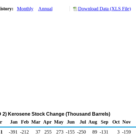
istory:
Monthly
Annual
Download Data (XLS File)
 2) Kerosene Stock Change (Thousand Barrels)
r
Jan
Feb
Mar
Apr
May
Jun
Jul
Aug
Sep
Oct
Nov
1
-391
-212
37
255
273
-155
-250
89
-131
3
-159