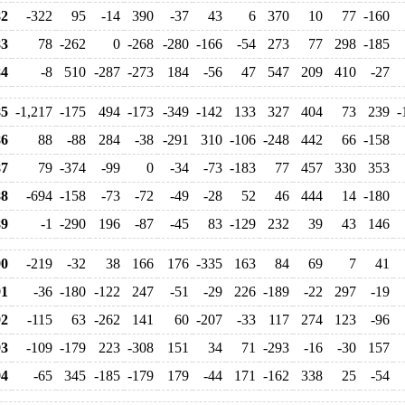
2
-322
95
-14
390
-37
43
6
370
10
77
-160
3
78
-262
0
-268
-280
-166
-54
273
77
298
-185
4
-8
510
-287
-273
184
-56
47
547
209
410
-27
5
-1,217
-175
494
-173
-349
-142
133
327
404
73
239
-
6
88
-88
284
-38
-291
310
-106
-248
442
66
-158
7
79
-374
-99
0
-34
-73
-183
77
457
330
353
8
-694
-158
-73
-72
-49
-28
52
46
444
14
-180
9
-1
-290
196
-87
-45
83
-129
232
39
43
146
0
-219
-32
38
166
176
-335
163
84
69
7
41
1
-36
-180
-122
247
-51
-29
226
-189
-22
297
-19
2
-115
63
-262
141
60
-207
-33
117
274
123
-96
3
-109
-179
223
-308
151
34
71
-293
-16
-30
157
4
-65
345
-185
-179
179
-44
171
-162
338
25
-54