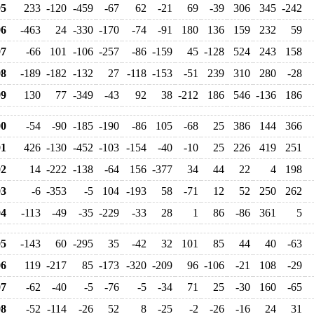
5
233
-120
-459
-67
62
-21
69
-39
306
345
-242
6
-463
24
-330
-170
-74
-91
180
136
159
232
59
7
-66
101
-106
-257
-86
-159
45
-128
524
243
158
8
-189
-182
-132
27
-118
-153
-51
239
310
280
-28
9
130
77
-349
-43
92
38
-212
186
546
-136
186
0
-54
-90
-185
-190
-86
105
-68
25
386
144
366
1
426
-130
-452
-103
-154
-40
-10
25
226
419
251
2
14
-222
-138
-64
156
-377
34
44
22
4
198
3
-6
-353
-5
104
-193
58
-71
12
52
250
262
4
-113
-49
-35
-229
-33
28
1
86
-86
361
5
5
-143
60
-295
35
-42
32
101
85
44
40
-63
6
119
-217
85
-173
-320
-209
96
-106
-21
108
-29
7
-62
-40
-5
-76
-5
-34
71
25
-30
160
-65
8
-52
-114
-26
52
8
-25
-2
-26
-16
24
31