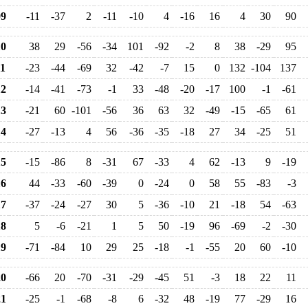
9
-11
-37
2
-11
-10
4
-16
16
4
30
90
0
38
29
-56
-34
101
-92
-2
8
38
-29
95
1
-23
-44
-69
32
-42
-7
15
0
132
-104
137
2
-14
-41
-73
-1
33
-48
-20
-17
100
-1
-61
3
-21
60
-101
-56
36
63
32
-49
-15
-65
61
4
-27
-13
4
56
-36
-35
-18
27
34
-25
51
5
-15
-86
8
-31
67
-33
4
62
-13
9
-19
6
44
-33
-60
-39
0
-24
0
58
55
-83
-3
7
-37
-24
-27
30
5
-36
-10
21
-18
54
-63
8
5
-6
-21
1
5
50
-19
96
-69
-2
-30
9
-71
-84
10
29
25
-18
-1
-55
20
60
-10
0
-66
20
-70
-31
-29
-45
51
-3
18
22
11
1
-25
-1
-68
-8
6
-32
48
-19
77
-29
16