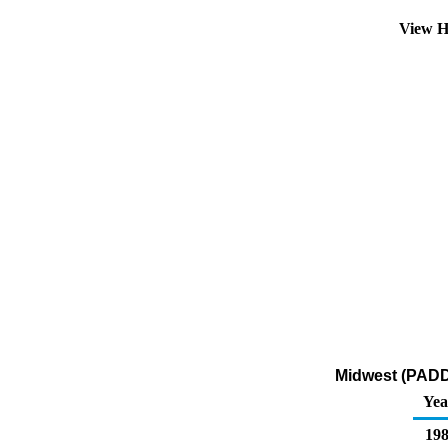
View H
Midwest (PADD
Yea
198