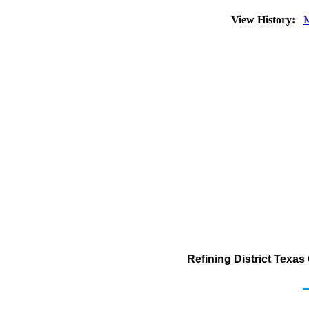
View History:
M
Refining District Texa