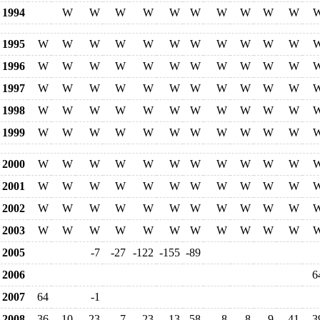
1994
W
W
W
W
W
W
W
W
W
W
1995
W
W
W
W
W
W
W
W
W
W
W
1996
W
W
W
W
W
W
W
W
W
W
W
1997
W
W
W
W
W
W
W
W
W
W
W
1998
W
W
W
W
W
W
W
W
W
W
W
1999
W
W
W
W
W
W
W
W
W
W
W
2000
W
W
W
W
W
W
W
W
W
W
W
2001
W
W
W
W
W
W
W
W
W
W
W
2002
W
W
W
W
W
W
W
W
W
W
W
2003
W
W
W
W
W
W
W
W
W
W
W
2005
-7
-27
-122
-155
-89
2006
6
2007
64
-1
2008
36
10
-23
-7
23
13
58
8
-8
9
41
3