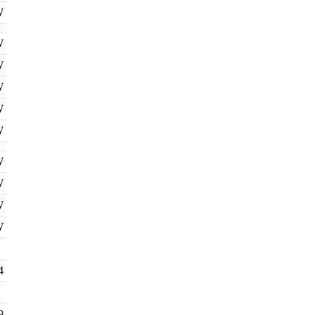
W
W
W
W
W
W
W
W
W
W
4
9