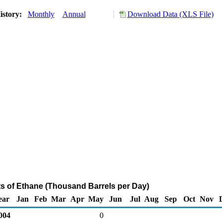
istory:
Monthly
Annual
Download Data (XLS File)
ts of Ethane (Thousand Barrels per Day)
ear
Jan
Feb
Mar
Apr
May
Jun
Jul
Aug
Sep
Oct
Nov
004
0