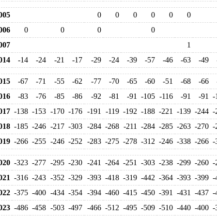
005
0
0
0
0
0
0
006
0
0
0
0
007
1
014
-14
-24
-21
-17
-29
-24
-39
-57
-46
-63
-49
015
-67
-71
-55
-62
-77
-70
-65
-60
-51
-68
-66
016
-83
-76
-85
-86
-92
-81
-91
-105
-116
-91
-91
-
017
-138
-153
-170
-176
-191
-119
-192
-188
-221
-139
-244
-
018
-185
-246
-217
-303
-284
-268
-211
-284
-285
-263
-270
-
019
-266
-255
-246
-252
-283
-275
-278
-312
-246
-338
-266
-
020
-323
-277
-295
-230
-241
-264
-251
-303
-238
-299
-260
-
021
-316
-243
-352
-329
-393
-418
-319
-442
-364
-393
-399
-
022
-375
-400
-434
-354
-394
-460
-415
-450
-391
-431
-437
-
023
-486
-458
-503
-497
-466
-512
-495
-509
-510
-440
-400
-