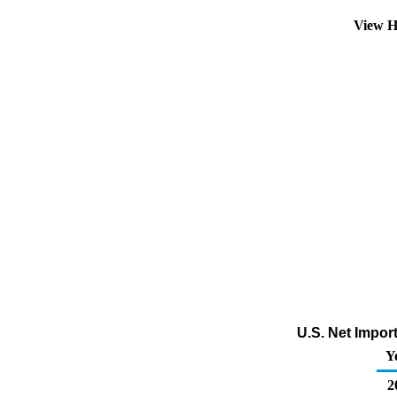
View H
U.S. Net Impor
Y
2