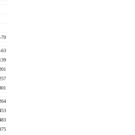
-70
-63
139
201
257
301
264
453
483
375