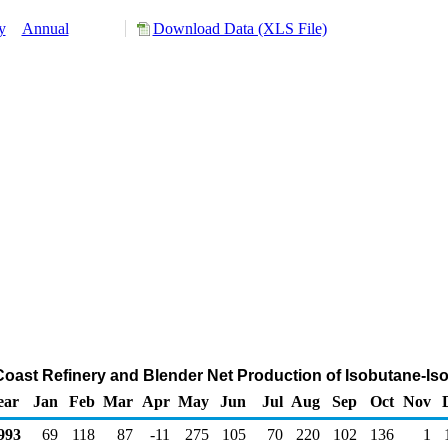
y
Annual
Download Data (XLS File)
 Coast Refinery and Blender Net Production of Isobutane-I
ear
Jan
Feb
Mar
Apr
May
Jun
Jul
Aug
Sep
Oct
Nov
993
69
118
87
-11
275
105
70
220
102
136
1