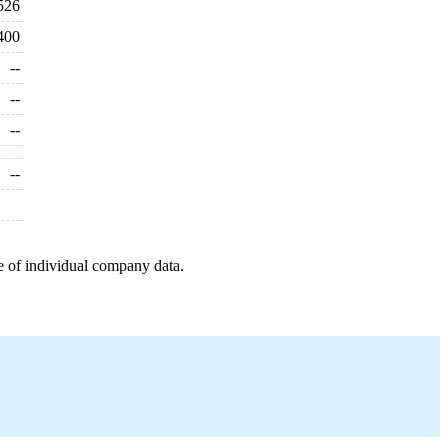
526
400
--
--
--
--
e of individual company data.