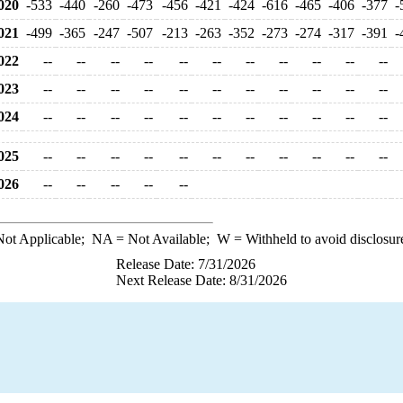
020
-533
-440
-260
-473
-456
-421
-424
-616
-465
-406
-377
-
021
-499
-365
-247
-507
-213
-263
-352
-273
-274
-317
-391
-
022
--
--
--
--
--
--
--
--
--
--
--
023
--
--
--
--
--
--
--
--
--
--
--
024
--
--
--
--
--
--
--
--
--
--
--
025
--
--
--
--
--
--
--
--
--
--
--
026
--
--
--
--
--
ot Applicable;
NA
= Not Available;
W
= Withheld to avoid disclosur
Release Date: 7/31/2026
Next Release Date: 8/31/2026