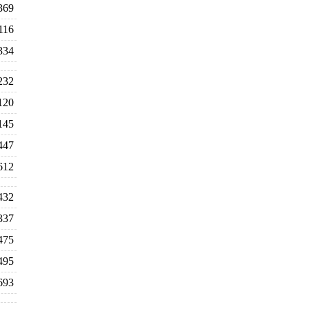
369
116
334
232
120
145
447
612
432
337
475
495
693