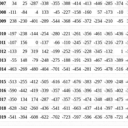
007
34
25
-287
-338
-355
-388
-414
-413
-446
-285
-374
-
008
-111
-84
4
133
-45
-227
-158
-160
57
-173
-10
009
238
-230
-401
-289
-544
-368
-456
-372
-234
-210
-85
010
-197
-238
-144
-254
-280
-221
-261
-356
-461
-365
-436
-
11
-107
156
0
-137
-66
-110
-245
-257
-135
-216
-273
-
012
-133
29
319
142
-199
-252
-195
-228
-345
-132
1
-
013
-55
148
-79
-248
-275
-188
-191
-293
-467
-453
-389
-
014
-463
-269
-480
-404
-701
-541
-454
-281
-295
-478
-516
-
015
-513
-255
-412
-505
-616
-617
-676
-383
-297
-309
-248
-
016
-590
-442
-419
-339
-357
-446
-356
-396
-431
-365
-402
-
017
-350
134
174
-287
-437
-357
-575
-474
-348
-483
-475
-
018
-628
-342
-260
-436
-541
-611
-663
-437
-414
-397
-413
-
019
-541
-394
-608
-622
-702
-723
-597
-596
-636
-578
-721
-