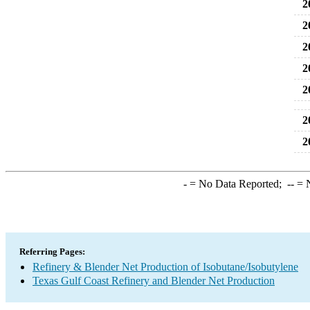
2
2
2
2
2
2
2
-
= No Data Reported;
--
= N
Referring Pages:
Refinery & Blender Net Production of Isobutane/Isobutylene
Texas Gulf Coast Refinery and Blender Net Production