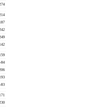
274
214
187
242
249
142
159
-84
206
193
-83
171
230