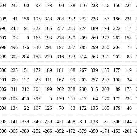
994
232
90
98
173
-90
188
116
223
156
150
224
995
41
156
195
348
204
232
222
228
57
186
231
996
248
91
222
185
237
285
224
189
194
222
114
997
93
0
165
193
274
229
209
269
277
262
154
998
496
376
330
291
197
237
285
299
250
204
75
999
302
284
158
270
316
323
314
263
331
202
88
000
225
151
172
189
181
168
267
339
155
175
119
001
300
127
-23
111
167
99
203
257
237
198
34
002
311
212
204
199
262
238
230
315
203
89
173
003
-103
450
397
5
130
155
-17
64
170
175
235
004
-134
-22
107
126
-70
-83
-172
-135
-105
-179
-40
005
-141
-339
-346
-229
-421
-458
-311
-133
-81
-306
-144
-
006
-365
-389
-252
-266
-352
-472
-379
-350
-174
-153
-201
-