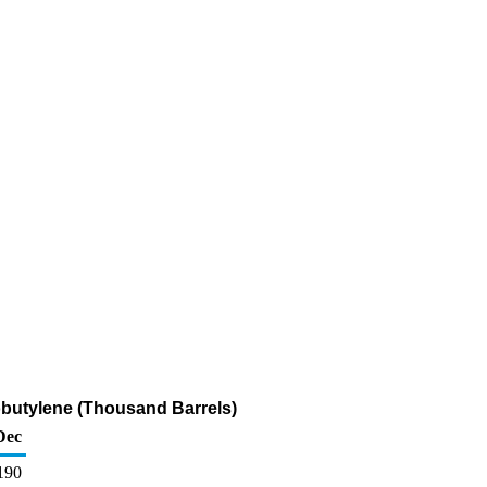
sobutylene (Thousand Barrels)
Dec
190