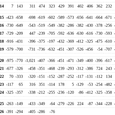
14
7
143
311
474
323
429
391
402
406
362
232
15
-423
-658
-698
-619
-602
-589
-573
-656
-641
-664
-671
16
-730
-649
-543
-519
-549
-382
-286
-382
-430
-378
-256
17
-729
-209
447
-239
-705
-592
-636
-630
-616
-730
-593
18
-916
-431
-396
-375
-197
-432
-369
-412
-325
-475
-610
19
-579
-700
-731
-736
-632
-451
-307
-526
-456
-54
-707
20
-975
-770
-1,021
-407
-366
-451
-471
-349
-400
-396
-617
21
-677
-326
-458
-351
-468
-239
-293
-312
-386
724
243
22
70
-333
-320
-151
-152
-287
-252
-117
-131
-112
134
23
-117
65
316
351
-114
178
5
-129
-53
-254
-482
24
-325
-357
-338
-212
-255
-236
-120
-86
-412
-325
-358
25
-263
-149
-433
-349
-64
-279
-226
224
-87
-344
-228
26
-391
-294
-405
-286
-76