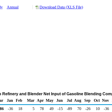
ly
Annual
Download Data (XLS File)
co Refinery and Blender Net Input of Gasoline Blending Co
ar
Jan
Feb
Mar
Apr
May
Jun
Jul
Aug
Sep
Oct
Nov
86
-36
18
5
78
49
-15
-89
70
-26
10
-36