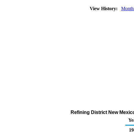
View History:
Month
Refining District New Mexi
Ye
19