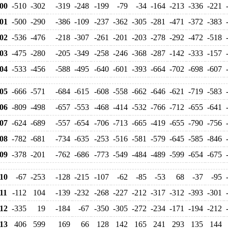
00
-510
-302
-319
-248
-199
-79
-34
-164
-213
-336
-221
01
-500
-290
-386
-109
-237
-362
-305
-281
-471
-372
-383
02
-536
-476
-218
-307
-261
-201
-203
-278
-292
-472
-518
03
-475
-280
-205
-349
-258
-246
-368
-287
-142
-333
-157
04
-533
-456
-588
-495
-640
-601
-393
-664
-702
-698
-607
05
-666
-571
-684
-615
-608
-558
-662
-646
-621
-719
-583
06
-809
-498
-657
-553
-468
-414
-532
-766
-712
-655
-641
07
-624
-689
-557
-654
-706
-713
-665
-419
-655
-790
-756
08
-782
-681
-734
-635
-253
-516
-581
-579
-645
-585
-846
09
-378
-201
-762
-686
-773
-549
-484
-489
-599
-654
-675
10
-67
-253
-128
-215
-107
-62
-85
-53
68
-37
-95
11
-112
104
-139
-232
-268
-227
-212
-317
-312
-393
-301
12
-335
19
-184
-67
-350
-305
-272
-234
-171
-194
-212
13
406
599
169
66
128
142
165
241
293
135
144