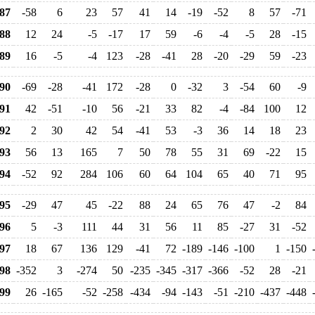
87
-58
6
23
57
41
14
-19
-52
8
57
-71
88
12
24
-5
-17
17
59
-6
-4
-5
28
-15
89
16
-5
-4
123
-28
-41
28
-20
-29
59
-23
90
-69
-28
-41
172
-28
0
-32
3
-54
60
-9
91
42
-51
-10
56
-21
33
82
-4
-84
100
12
92
2
30
42
54
-41
53
-3
36
14
18
23
93
56
13
165
7
50
78
55
31
69
-22
15
94
-52
92
284
106
60
64
104
65
40
71
95
95
-29
47
45
-22
88
24
65
76
47
-2
84
96
5
-3
111
44
31
56
11
85
-27
31
-52
97
18
67
136
129
-41
72
-189
-146
-100
1
-150
98
-352
3
-274
50
-235
-345
-317
-366
-52
28
-21
99
26
-165
-52
-258
-434
-94
-143
-51
-210
-437
-448