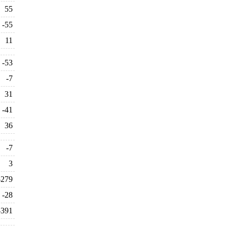
55
-55
11
-53
-7
31
-41
36
-7
3
-279
-28
-391