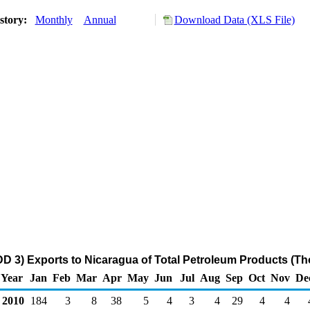
story:
Monthly
Annual
Download Data (XLS File)
D 3) Exports to Nicaragua of Total Petroleum Products (T
Year
Jan
Feb
Mar
Apr
May
Jun
Jul
Aug
Sep
Oct
Nov
De
2010
184
3
8
38
5
4
3
4
29
4
4