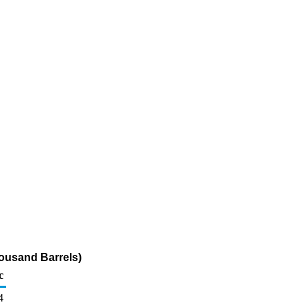
housand Barrels)
c
4