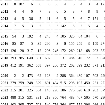
2011
18
187
6
6
6
35
4
5
4
3
4
17
2012
4
4
6
7
8
6
5
3
7
8
9
2013
4
5
36
5
11
6
5
5
6
7
171
2014
7
5
3
5
3
5
142
5
5
5
4
2015
54
3
192
4
243
4
105
325
84
104
6
2016
85
87
5
35
296
3
6
155
259
3
159
27
2017
126
28
317
12
206
246
172
269
218
168
203
33
2018
293
385
640
361
607
3
31
484
610
172
3
67
2019
412
191
362
558
397
206
372
202
399
232
371
21
2020
2
2
473
62
128
2
288
364
439
107
593
22
2021
279
259
248
329
601
484
515
296
107
450
231
27
2022
315
201
325
554
145
290
186
776
520
610
203
37
2023
488
315
531
331
218
366
764
483
407
505
570
29
2024
403
395
727
703
540
756
364
677
552
396
266
63