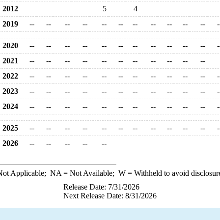
2012
5
4
2019
--
--
--
--
--
--
--
--
--
--
--
-
2020
--
--
--
--
--
--
--
--
--
--
--
-
2021
--
--
--
--
--
--
--
--
--
--
--
2022
--
--
--
--
--
--
--
--
--
--
--
-
2023
--
--
--
--
--
--
--
--
--
--
--
-
2024
--
--
--
--
--
--
--
--
--
--
--
-
2025
--
--
--
--
--
--
--
--
--
--
--
-
2026
--
--
--
--
--
ot Applicable;
NA
= Not Available;
W
= Withheld to avoid disclosur
Release Date: 7/31/2026
Next Release Date: 8/31/2026