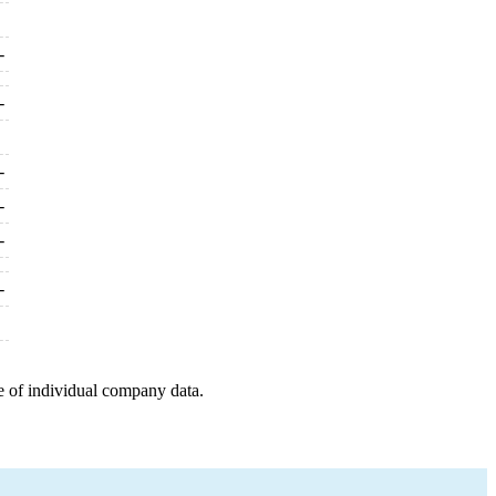
-
-
-
-
-
-
e of individual company data.