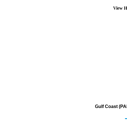
View H
Gulf Coast (PA