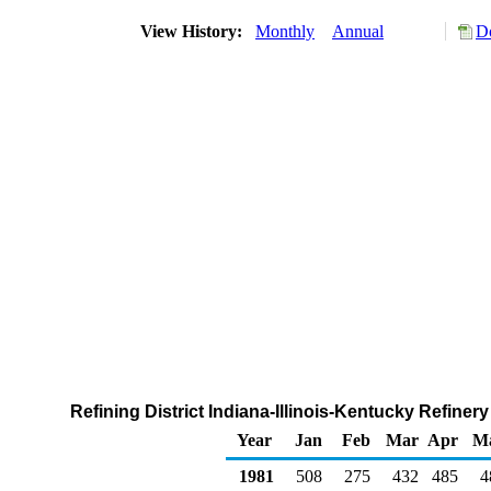
View History:
Monthly
Annual
D
Refining District Indiana-Illinois-Kentucky Refine
Year
Jan
Feb
Mar
Apr
M
1981
508
275
432
485
4