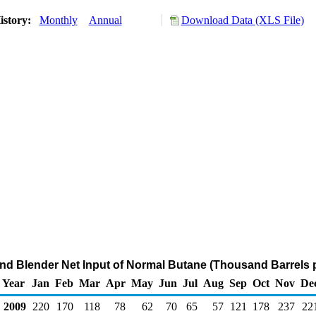
istory:
Monthly
Annual
Download Data (XLS File)
and Blender Net Input of Normal Butane (Thousand Barrels 
Year
Jan
Feb
Mar
Apr
May
Jun
Jul
Aug
Sep
Oct
Nov
De
2009
220
170
118
78
62
70
65
57
121
178
237
22