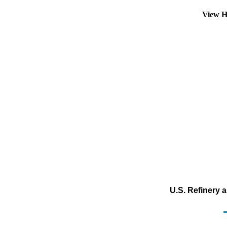
View H
U.S. Refinery 