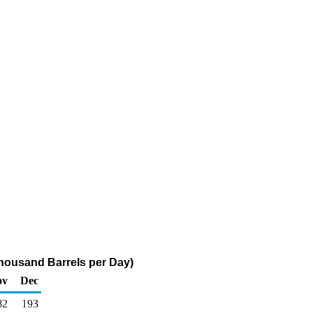
Thousand Barrels per Day)
ov
Dec
82
193