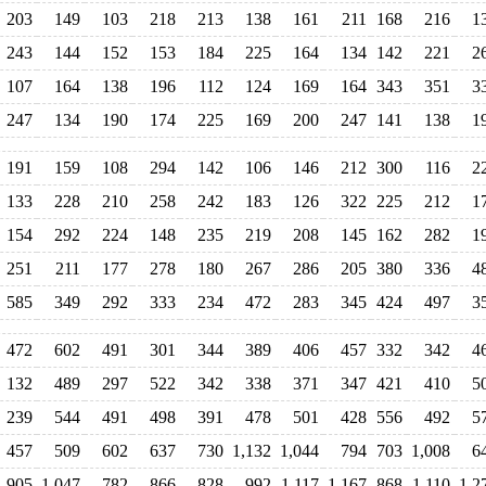
203
149
103
218
213
138
161
211
168
216
1
243
144
152
153
184
225
164
134
142
221
2
107
164
138
196
112
124
169
164
343
351
3
247
134
190
174
225
169
200
247
141
138
1
191
159
108
294
142
106
146
212
300
116
2
133
228
210
258
242
183
126
322
225
212
1
154
292
224
148
235
219
208
145
162
282
1
251
211
177
278
180
267
286
205
380
336
4
585
349
292
333
234
472
283
345
424
497
3
472
602
491
301
344
389
406
457
332
342
4
132
489
297
522
342
338
371
347
421
410
5
239
544
491
498
391
478
501
428
556
492
5
457
509
602
637
730
1,132
1,044
794
703
1,008
6
905
1,047
782
866
828
992
1,117
1,167
868
1,110
1,2