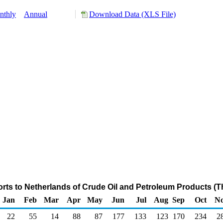
nthly
Annual
Download Data (XLS File)
rts to Netherlands of Crude Oil and Petroleum Products (
Jan
Feb
Mar
Apr
May
Jun
Jul
Aug
Sep
Oct
N
22
55
14
88
87
177
133
123
170
234
2